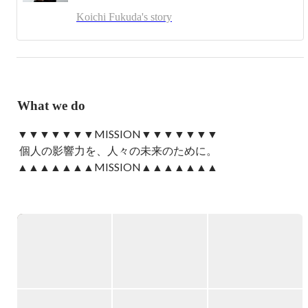
イブリッド企業「株式会社ツインプラネット」を創業し、
Koichi Fukuda's story
多くの人気タレントやアーティストをプロデュース。数々
のヒット商品や話題のイベントを手がけ、時代のトレンド
を牽引してきました。

2014年、インフルエンサーという存在がまだ一般化してい
ない黎明期に、LIDDELL株式会社を設立。

What we do
インフルエンサーマーケティングのパイオニアとして、
SNS・コミュニティ・AIを基盤とした新たなマーケティン
▼▼▼▼▼▼▼MISSION▼▼▼▼▼▼▼

グのかたちを提示。5万人を超えるインフルエンサーと
 個人の影響力を、人々の未来のために。 

7,000社の企業が登録する自社プラットフォーム
「INFLUFECT（インフルフェクト）」を中心に、“個人の
▲▲▲▲▲▲▲MISSION▲▲▲▲▲▲▲

影響力”を活用した価値創造を推進しています。

LIDDELL / リデル  / 
https://liddell.tokyo/
生成AIの躍進により、マーケティングは「誰が言うか」が
問われる時代へと進化している中、LIDDELLのビジョン
SNS・インフルエンサー、ファン・コミュニティ、AI・
は、そうした“人間の力”を社会に活かすことにあります。

Web3（メタバース、DAO）———

そして、働く環境に関しては、

時代の最前線で総合マーケティング支援を展開している会
「人を前提とした業務設計の終焉」そして、「AIを前提と
社です。

した業務のはじまり」

と考えており、
