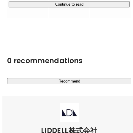
現在、7,000社の企業と50,000人の個人が取引するマーケ
Continue to read
企業の根本的な仕事の再定義として、業務設計、雇用定
ティングプラットフォームを運用しており、パーソナル・
義、人材育成の考え方そのものを「AIを前提に」大きく書
ドリブン・マーケティング（人を基軸にしたマーケティン
き換えていきます。

グ）を礎に、企業と個人が公平に取引できる社会を目指し
経済活性化に寄与しています。

著書に『買う理由は雰囲気が9割』（2017年）、『影響力
を数値化 ヒットを生み出す［共感マーケティング］のす
私たちのクライアントは、TOYOTA・ポケモン・資生堂・
すめ』（2018年）など。

ユニクロ・Amazon・Netflix・味の素・P&G・伊藤忠商
独自の感性と論理を融合させた視点は、次代のマーケティ
0 recommendations
ングを考える上で多くの示唆を与えています。

事・KDDIなど、日本を代表するエンタープライズ企業が
大多数を占めています。

最近では「大阪・関西万博」のPRプロモーションを担当
Recommend
し、万博への関心を高め、来場を促進するための機運情勢
にも貢献いたしました。

あらゆるプロジェクトの中心にあるのは、“人を動かす感
情”をどうデザインするか？

SNSやAIを活用しながら、「共感資産」「ファン関係性」
LIDDELL株式会社
を基点に社会を変える挑戦をしています。
