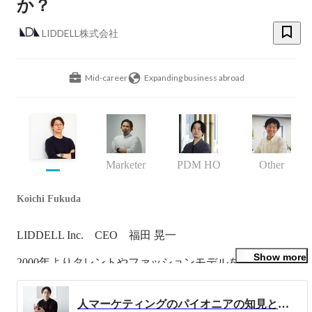
か？
LIDDELL株式会社
Mid-career
Expanding business abroad
Marketer
PDM HQ
Other
Koichi Fukuda
LIDDELL Inc.    CEO    福田 晃一

Show more
2000年よりタレントやファッションモデルを起点とし
た“ファン・コミュニティマーケティング”に取り組み、こ
の分野の先駆者として事業を開始しました。

人マーケティングのパイオニアの知見と強みを活かしたサービスで、企業と個人が対等に取引できる社会を目指す LIDDELL株式会社 代表取締役CEO 福田晃一インタビュー（第二回）
芸能プロダクションと広告マーケティングを融合させたハ