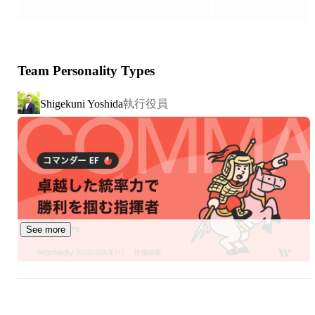
・動画プロモーション制作

・コピーライティング・メルマガ記事制作

・SEO・PR記事制作

・営業代行・営業支援

Team Personality Types
・カスタマーサクセス・サポート代行

執行役員
Shigekuni Yoshida
▍業績

￣￣￣￣￣￣￣￣￣￣

2024年　売上高15億円　社員数20名

2025年　売上高30億円　社員数30名

2027年　売上高100億円　社員数75名

▍案件事例

￣￣￣￣￣￣￣￣￣￣

See more
弊社が得意としてるWeb広告を使ったビジネスモデルに
最適な商材を持っているアライアンスパートナーと共に
「オンラインスクールやe-ラーニング教材」の企画及び販
売を手掛けています。

常深 雅弥
SP