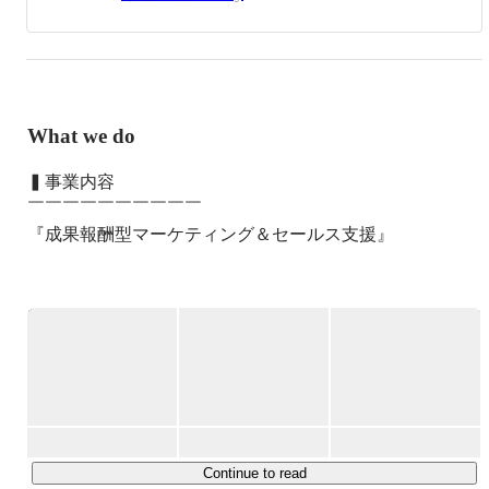
【人物】

1991年1月生まれ/埼玉県出身。

趣味はゴルフと読書。
What we do
▍事業内容

￣￣￣￣￣￣￣￣￣￣

『成果報酬型マーケティング＆セールス支援』

マーケティング・セールス戦略の策定〜実行まで一気通貫
で支援。クライアントの代わりに広告費や制作費を負担
し、実際に効果が出た後に利益をシェアするユニークなビ
ジネスモデルです。

□サービス詳細

・WEB広告運用及び管理

・WEBデザイン・クリエイティブ制作

Continue to read