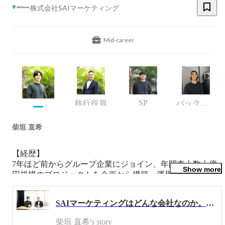
株式会社SAIマーケティング
Mid-career
SP
執行役員
バックオフィス
柴垣 直希
【経歴】

7年ほど前からグループ企業にジョイン、年間売上数十億
Show more
円規模のプロジェクトを企画から構築、運用を経験。

2020年に１人社内ベンチャーとして発足してから、事業規
模感を拡大し続け2023年から株式会社SAIマーケティング
SAIマーケティングはどんな会社なのか。役員と語り合ってみる。
のCOOとしてクライアントと成長を共にする企業を目指
し従事してます。

柴垣 直希's story