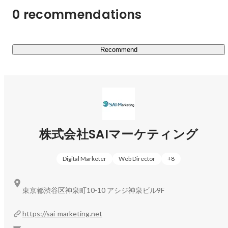
□パートナー企業の業種・支援事例

0 recommendations
・副業／投資／健康／恋愛／占い／自己啓発／語学／AI関
連／その他ビジネススキルなど

Recommend
▍私たちの強み

￣￣￣￣￣￣￣￣￣￣

『ゴールはクライアントの利益獲得』

利益をシェアするビジネスモデルの性質上、クライアント
が勝たない限りSAIマーケティングが勝つことはありませ
三浦 崇彦
バックオフィス
ん。

株式会社SAIマーケティング
気持ちベースで寄り添うのではなく、レベニューシェアと
Digital Marketer
Web Director
+
8
いうビジネスモデル自体がクライアントに寄り添う設計に
なっていることが最大の強みです。
東京都渋谷区神泉町10-10 アシジ神泉ビル9F
https://sai-marketing.net