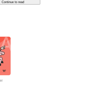
Continue to read
心に、ファクトリー IB シリーズとして複数のプロダ
自社開発でプロダクトを育てています。

i=gQ1coWL65dYHwVc_
しており、社員20名以下の規模ながら「技術力 × 
er