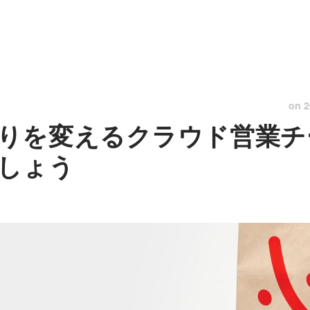
on
2
りを変えるクラウド営業チ
しょう