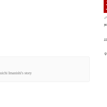
Show more
うして、ユニフェイスが工場に特化したシステム
社となったか？
uichi Imanishi's story