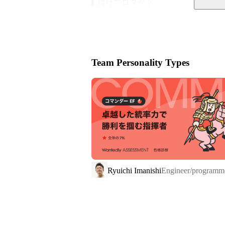
▍自社プロダクト

工場DXを推進する〈IB-Mes〉を中
クトを展開。

製造現場のリアルな課題に向き合い、
Team Personality Types
https://uni-face.co.jp/factoryib/
https://youtu.be/UIsOWwO0HQc?s
国内大手メーカーとの直接取引を継続
信頼力」で選ばれています。
Ryuichi Imanishi
Engineer/programm
Why we do