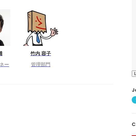
浦
竹内 容子
ネー
管理部門
J
C