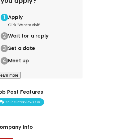
you apply?
Apply
Click "Want to Visit"
Wait for a reply
Set a date
Meet up
Learn more
ob Post Features
Online interviews OK
ompany info