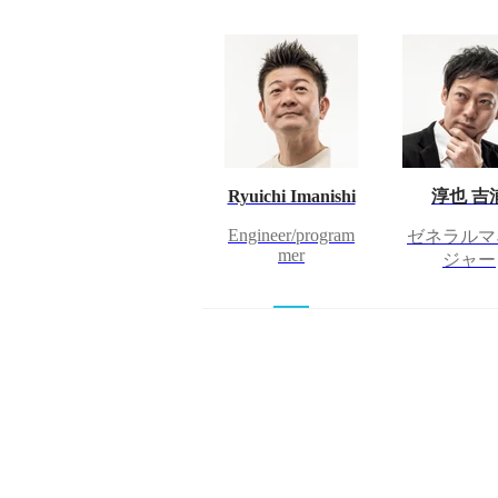
Ryuichi Imanishi
淳也 吉
Engineer/program
ゼネラルマ
mer
ジャー