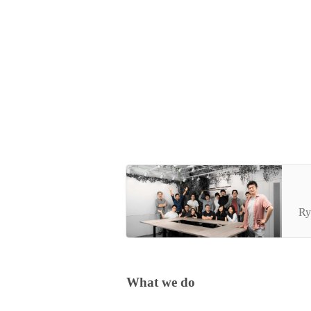
ど
会
Ry
What we do