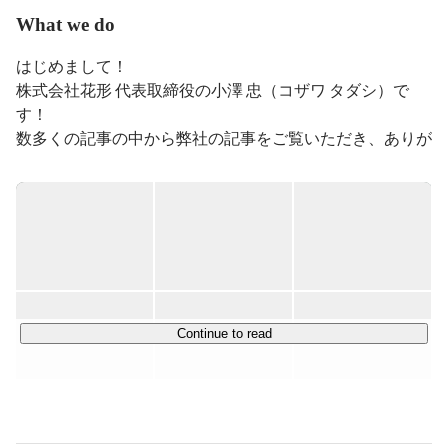
What we do
はじめまして！

株式会社花形 代表取締役の小澤 忠（コザワ タダシ）で
す！

数多くの記事の中から弊社の記事をご覧いただき、ありが
とうございます！

会社やメインの事業内容、募集背景についてご説明させて
いただきます！

▍ミッション

￣￣￣￣￣￣￣￣￣￣￣￣

株式会社花形は、

Continue to read
"「ヒーロー」を日本中に"をミッションに、

日本中の人々が、自分の人生を自分自身が"ヒーロー"とし
て生き続けることができる社会をつくります！
