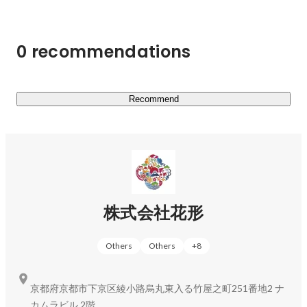
"ヒーロー"とは、社会通念や枠組みに組み込まれることな
く、自分の足が向く素直な気持ちを大事に自分の人生を生
きている人と定義しています。

0 recommendations
幼い頃は、誰もが自分が主人公の夢を描き、自分の人生に
ワクワクして、毎日を生きていたのではないでしょうか？

花形はそんな生き方でそれぞれの人生に熱く動く人を日本
Recommend
中に溢れさせます！

▍事業内容

￣￣￣￣￣￣￣￣￣￣￣￣

現在、私たちは『総合型選抜専門塾AOI』をメイン事業と
し、様々な教育事業を展開しています！

株式会社花形
"総合型選抜"とは、就職活動の大学受験版のようなイメー
Others
Others
+
8
ジで、大学への志望理由書や筆記試験の小論文、実技試験
の面接等を通じて、受験生を総合的に評価し、受験生の人
物像と大学の求める学生像（アドミッション・ポリシー）
京都府京都市下京区綾小路烏丸東入る竹屋之町251番地2 ナ
がどれだけマッチしているかで合否が決まる大学入試のこ
カムラビル 2階