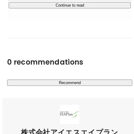
②ECサイトによって得られる売上が1,000万円に満たない
Continue to read
ため、無理してECサイトを開発するのはやめましょうと
提案する

一般的なIT企業は前者の対応を行うことが多い中、アイエ
スエイプランは後者を選択します。

なぜなら、顧客が本当に実現したいことは「ECサイトを
作ること」ではなく「エンドユーザーが使いやすいサイト
0 recommendations
にすることで、より売上を伸ばすこと」だからです。

アイエスエイプランでは、顧客からの言葉を鵜呑みにせず
にまずは「本質を考える」ことを行います。

Recommend
・そもそも何を実現したくて依頼をしているのか

・今どんなことに困っていて助けを求めているのか

これらを考えた上で、最適な手段を選択するのが私たちの
仕事の進め方です。

このように「クライアントの本質的な課題を解決するこ
株式会社アイエスエイプラン
と」をミッションとしている当社では、クライアントが本