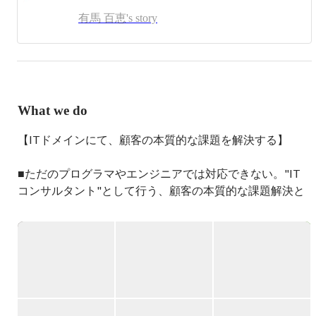
有馬 百恵's story
What we do
【ITドメインにて、顧客の本質的な課題を解決する】

■ただのプログラマやエンジニアでは対応できない。"IT
コンサルタント"として行う、顧客の本質的な課題解決と
は？

例えば「予算1,000万円でみんなが喜ぶECサイトを作って
下さい！」と依頼を受けたら、あなたはどう対応します
か？

①1,000万円以内でECサイトを作る
