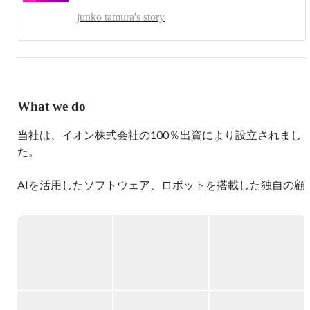
できることが採用業務の楽しみだと思っています。

junko tamura's story
週末はホットヨガでリフレッシュしています。

イオンネクストのビジネスに興味を持っていただき、とも
に成長できる方を求めています。ぜひ一度カジュアルにお
話しましょう！
What we do
当社は、イオン株式会社の100％出資により設立されまし
た。

AIを活用したソフトウェア、ロボットを搭載した独自の顧
客フルフィルメントセンター（CFC）、最適化されたラス
トワンマイルソリューション。

英国のOcado Solutions社の最新技術を活用したネット専
用スーパー”Green Beans” のサービスを2023年にスタート
させました。

◆◇「Green Beans」について◇◆
