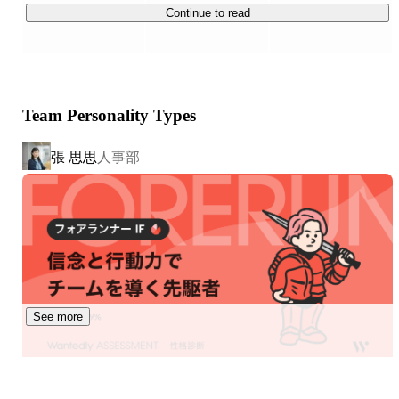
Continue to read
Green Beansは、先進テクノロジーで運営する顧客フルフ
ィルメントセンター（CFC）からの宅配・配送サービスを
行うネット専用スーパー。

Team Personality Types
買い物や家事に費やす時間を節約できるだけでなく、
Green Beansの商品やサービスを通じて、お客さまが楽し
張 思思
人事部
く充実した時間を創り暮らしを変えていくブランドです。
See more