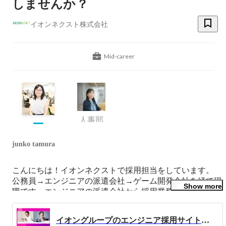
しませんか？
イオンネクスト株式会社
Mid-career
人事部
junko tamura
こんにちは！イオンネクストで採用担当をしています。

公務員→エンジニアの派遣会社→ゲーム開発会社を経て現
Show more
職です。エンジニアの派遣会社から採用業務に携わり、計
8年くらい採用を経験しています。

会社の「この人と働きたい！」という思いと、候補者の
イオングループのエンジニア採用サイトが公開されました！
「この会社で働きたい！」という思い、双方をマッチング