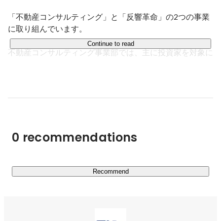
をローンチ。
「不動産コンサルティング」と「反響革命」の2つの事業
に取り組んでいます。

Continue to read
不動産コンサルティング事業部では、主に投資家を対象に
不動産の売買や運用のコンサルティングをしています。資
産価値の査定、資産状況や相続対策を勘案したプランニン
グの提案、売却希望であれば最も利益が得られる方法の提
案、運用のご提案であれば不動産の価値を生かし続けられ
る手段を考えます。

0 recommendations
不動産事業部がある企業に対し、社外担当者として投資方
針の策定や対象物件のリノベーション、継続的な運用など
のサポートをする場合もあります。収益物件を取り扱い、
投資家や企業など大きな資産をお持ちの方の、額の大きい
Recommend
資産運用に関われるのが私たちの特徴です。

反響革命は、不動産会社向けに展開するマーケティング事
業です。クライアントである不動産会社に代わって、私た