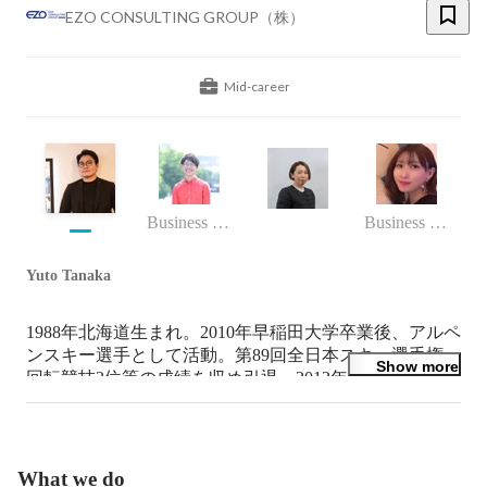
EZO CONSULTING GROUP（株）
Mid-career
Business (Finance, HR etc.)
Business (Finance, HR etc.)
Yuto Tanaka
1988年北海道生まれ。2010年早稲田大学卒業後、アルペ
ンスキー選手として活動。第89回全日本スキー選手権 
Show more
回転競技3位等の成績を収め引退。2012年大手不動産会
社に入社し、事業用・収益用不動産の売買仲介業務に従
事。全国優秀賞を受賞。2015年5月当社創業。不動産業
に対する業務支援サービスに疑問を感じ、不動産業者に
取って本当に必要なサービスを提供すべく『反響革命』
What we do