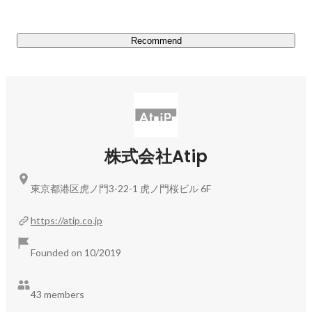
「企業様、従業員様の「あと一歩」を応援する」

完全無料で、従業員の不動産に関わる負担を低減する不動
産福利厚生サービスをご提供させていただいております。
Recommend
導入企業に所属する従業員は、仲介手数料無料で物件の賃
貸契約ができるほか、不動産売買時に掛かる仲介手数料を
70%削減することが可能です。

▍Fumidasが選ばれる理由

1. 徹底した書類添削

株式会社Atip
→弊社アドバイザーが求職者の履歴書、職務経歴書を一か
ら添削指導させていただいております。企業担当者のニー
東京都港区虎ノ門3-22-1 虎ノ門桜ビル 6F
ズを把握し、求職者の経験を活かして志望企業への最適化
した書類作りを徹底しております。

https://atip.co.jp
2.強みを引き出すヒアリング

Founded on 10/2019
→弊社アドバイザーは求職者が気づいていない強みを引き
出します。これまでの経験や失敗、学びなどのエピソード
を徹底的にヒアリングし、客観的な視点から能力や強みを
43 members
導き出すことができます。
