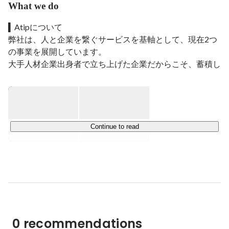
What we do
▍Atipについて

弊社は、人と企業を繋ぐサービスを基軸として、現在2つ
の事業を展開しています。

大手人材企業出身者で立ち上げた企業だからこそ、蓄積し
てきたノウハウと、時代の流れに沿った視点で新しい挑戦
を私たちは続けています。

▍事業内容

【Fumidas】

Continue to read
「キャリアアップのあと一歩を応援する」

厳選した約3000求人の中から、求職者のご希望に沿って
お仕事をご紹介させていただいております。また、採用企
業側にも、採用ができたときにしか費用がかからないコス
トパフォーマンスのいい仕組みを提供したい、そう考えて
います。

0 recommendations
【サカエル】
