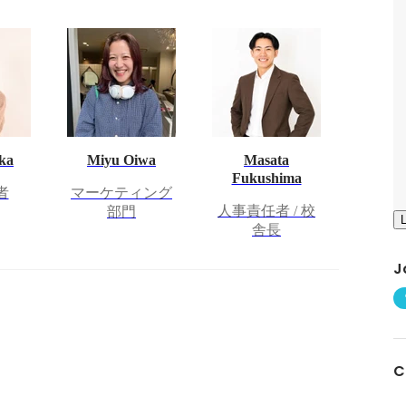
ka
Miyu Oiwa
Masata
Fukushima
者
マーケティング
人事責任者 / 校
部門
舎長
J
C