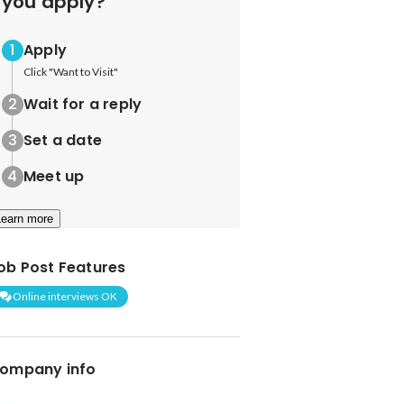
you apply?
Apply
Click "Want to Visit"
Wait for a reply
Set a date
Meet up
Learn more
ob Post Features
Online interviews OK
ompany info