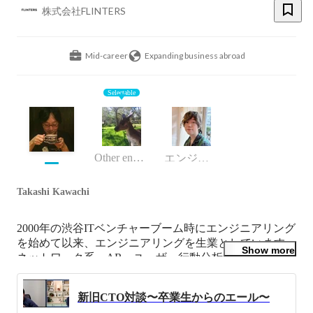
株式会社FLINTERS
Mid-career
Expanding business abroad
Selectable
Other engineer
エンジニア
Takashi Kawachi
2000年の渋谷ITベンチャーブーム時にエンジニアリング
を始めて以来、エンジニアリングを生業としています。
Show more
ネットワーク系、AR、ユーザー行動分析サービスなど
を経て、2017年にFLINTERSの前身であるセプテーニ・
オリジナルに入社。2018年から取締役CTOに就任。

新旧CTO対談〜卒業生からのエール〜
共著に実践Scala入門、翻訳書にRグラフィックスクック