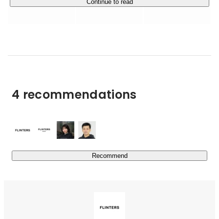
Continue to read
「GANMA!（ガンマ）」などBtoCサービスの企画開発な
ど幅広い事業展開をしております。

グループ企業に所属する安定した事業基盤を持ちつつ、ス
タートアップ特有のスピード感や大きな裁量を合わせ持つ
ハイブリットな環境が特徴です。

【FLINTERSの強み】

4 recommendations
１、各種主要広告プラットフォーマーの認定パートナーで
ある

広告プラットフォーマーのAPIに関する知識、対応スピー
ド、関連するシステムの開発品質など、これまでの経験も
含め、認定をいただいているからこそ提供できることは多
いと考えています

Recommend
２、セプテーニグループの開発部門を担ってきた事で再現
性の高い開発実績がある

セプテーニには20年ほどに及ぶ蓄積されてきたデジタル
マーケティングのノウハウがあり、これをシステム化した
ものは私たちがターゲットとするお客様に活かしていただ