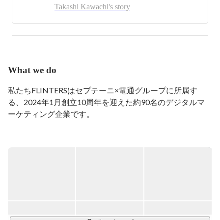
ブックなど。
Takashi Kawachi's story
What we do
私たちFLINTERSはセプテーニ×電通グループに所属す
る、2024年1月創立10周年を迎えた約90名のデジタルマ
ーケティング企業です。

現在は『新規コードの50％をAIで書く！』を掲げ、全社
員がAIを積極的に利用し業務効率・開発体験向上を目指
し、日々成長をしています。

メイン事業はソフトウェア領域においてWEBアプリ開
発、大規模データ基盤構築やAI技術を用いたデータ活用な
ど、様々なDX支援。

そしてAI領域・エンジニアリング領域全般のBtoBの教育
事業、累計1900万DLを突破したオリジナルマンガアプリ