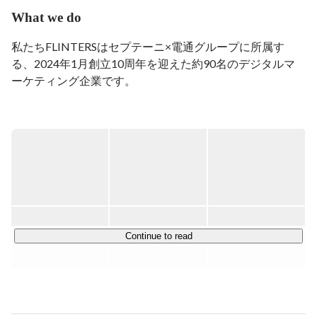
・2010年：広告計測ツール担当 (ガラケー・スマホ)

What we do
・2012年：Facebook広告運用ツール「PYXIS」立ち上げ

・2015年：デジタルマーケティングにおけるシステム全
私たちFLINTERSはセプテーニ×電通グループに所属す
般の開発統括

る、2024年1月創立10周年を迎えた約90名のデジタルマ
　　　　　(統合データベース / 自動運用 / クリエイティ
ーケティング企業です。

ブ量産)

・2017年：グループ外のお客様との開発による支援、ア
ライアンスを担当

現在は『新規コードの50％をAIで書く！』を掲げ、全社
　　　　　広告クリエイティブ運用プロダクト
員がAIを積極的に利用し業務効率・開発体験向上を目指
「CRALY」を立ち上げ

し、日々成長をしています。

・2018年：広告データ収集ツール「Flinters Data Hub」
メイン事業はソフトウェア領域においてWEBアプリ開
を立ち上げ
発、大規模データ基盤構築やAI技術を用いたデータ活用な
ど、様々なDX支援。

そしてAI領域・エンジニアリング領域全般のBtoBの教育
事業、累計1900万DLを突破したオリジナルマンガアプリ
Continue to read
「GANMA!（ガンマ）」などBtoCサービスの企画開発な
ど幅広い事業展開をしております。

グループ企業に所属する安定した事業基盤を持ちつつ、ス
タートアップ特有のスピード感や大きな裁量を合わせ持つ