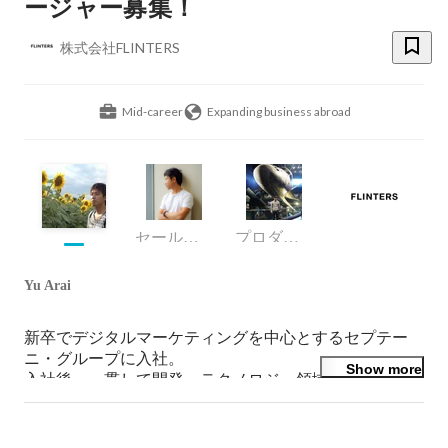
ージャー募集！
株式会社FLINTERS
Mid-career
Expanding business abroad
セールス＆マーケティング
プロダクトマネジメント
Yu Arai
新卒でデジタルマーケティングを中心とするセプテー
ニ・グループに入社。

Show more
入社後、一貫して開発・テクノロジー領域を担当。

3年目にベトナムにオフショア開発拠点立ち上げを担
当。ベトナム ハノイに常駐(2年弱)
