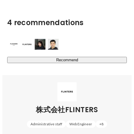
ハイブリットな環境が特徴です。

【FLINTERSの強み】

4 recommendations
１、各種主要広告プラットフォーマーの認定パートナーで
ある

広告プラットフォーマーのAPIに関する知識、対応スピー
ド、関連するシステムの開発品質など、これまでの経験も
含め、認定をいただいているからこそ提供できることは多
いと考えています

Recommend
２、セプテーニグループの開発部門を担ってきた事で再現
性の高い開発実績がある

セプテーニには20年ほどに及ぶ蓄積されてきたデジタル
マーケティングのノウハウがあり、これをシステム化した
ものは私たちがターゲットとするお客様に活かしていただ
けるのではないかと考えています

株式会社FLINTERS
３、デジタルマーケティングに強い開発組織を持っている

子会社も含むと約200名の人材がおり、これも大きな強み
です。これまでの経験から学習コストが低く、人材が国内
Administrative staff
Web Engineer
+
8
外にいることで、価格競争力も付けることが出来ます。日