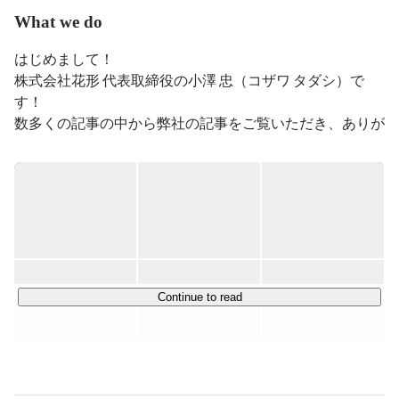
What we do
はじめまして！

株式会社花形 代表取締役の小澤 忠（コザワ タダシ）で
す！

数多くの記事の中から弊社の記事をご覧いただき、ありが
とうございます！

▍事業内容

￣￣￣￣￣￣￣￣￣￣￣￣￣￣￣

私たちは『総合型選抜専門塾AOI』をメイン事業とし、
様々な教育事業を展開しています。

総合型選抜とは、AO入試の新名称で、出願書類の志望理
由書や、実技試験の面接などを通じて、受験生を総合的に
Continue to read
評価し、受験生の人物像と大学の求める学生像（アドミッ
ション・ポリシー）がどれだけ合っているかで合否が決ま
る大学入試のことです。
