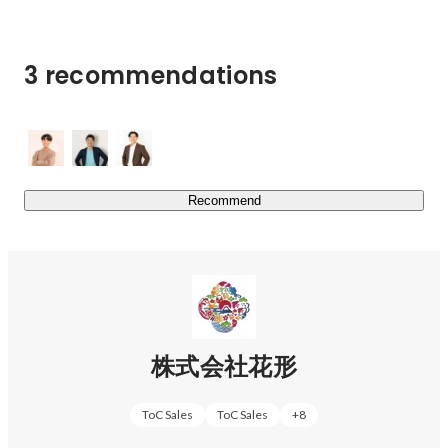
AOIでは、この総合型選抜を通して、生徒一人ひとりが主
役の人生をかけて何を本気でしたいのかを追求します。

生徒はメンターと言われる伴走者と自己分析を行い、生徒
3 recommendations
それぞれの"好き"と"得意"と"価値観"を掘り下げて、自分
だけの夢を見つけます。

そして、その夢をどうすれば実現できるのか、メンターと
ともに悩みもがきながら考え、夢の実現のために、どの大
学のどの学部でどのようなことを学ぶ必要があるのかを見
極め、志望校を決定します。

Recommend
このように、私たちは塾でありながら"合格"以外の"夢"を
とても大事にしています！

https://aoaoi.jp/
株式会社花形
https://hanagata.co/service
ToC Sales
ToC Sales
+
8