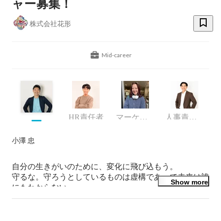
ャー募集！
株式会社花形
Mid-career
HR責任者
マーケティング部門
人事責任者 / 校舎長
小澤 忠
自分の生きがいのために、変化に飛び込もう。

守るな。守ろうとしているものは虚構であって未来は誰
Show more
にもわからない。
