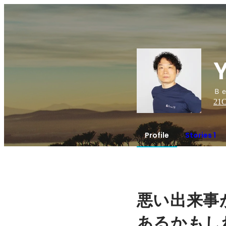
Ｂｅ
21
C
Profile
Stories 1
悪い出来事
あるかもし