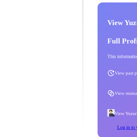
View Yu
Full Prof
This informatio
View past p
View mutua
View Yuzuru
Log in to 