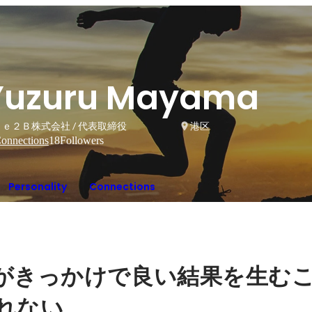
Yuzuru Mayama
ｅ２Ｂ株式会社 / 代表取締役
港区
onnections
18
Followers
Personality
Connections
がきっかけで良い結果を生む
れない