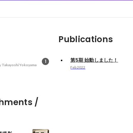
Publications
第5期 始動しました！
1
y
Takayoshi Yokoyama
Feb 2022
hments /