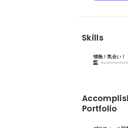
Skills
情熱！気合い！
Recommended b
Accomplis
Portfolio