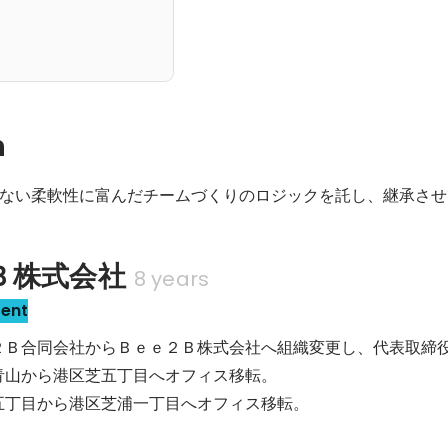
n
ない柔軟性に富んだチームづくりのロジックを託し、継承させ
Ｂ株式会社
8 years
sent
 Ｂｅｅ２Ｂ合同会社からＢｅｅ２Ｂ株式会社へ組織変更し、代表取締
港区南青山から港区芝五丁目へオフィス移転。

 港区芝五丁目から港区芝浦一丁目へオフィス移転。