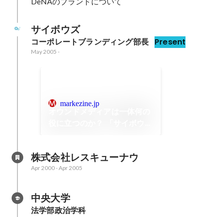
DeNAのブランドについて
サイボウズ
コーポレートブランディング部長
Present
May 2005
-
markezine.jp
オウンドメディアは一体何の
役に立つのか？ 「サイボウズ
式」に学ぶ成熟市場における
PR手法
株式会社レスキューナウ
Apr 2000
-
Apr 2005
中央大学
法学部政治学科