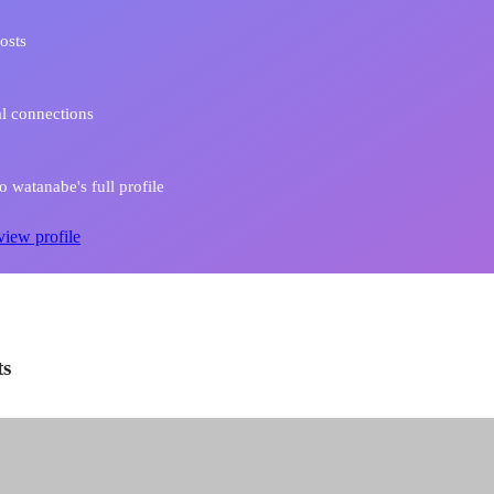
osts
l connections
 watanabe's full profile
view profile
ts