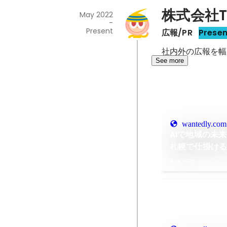
株式会社T
May 2022
-
Present
広報/PR
Presen
社内外の広報を幅
See more
wantedly.com
AIで地域の未
札幌で仕掛ける
Aug 2025