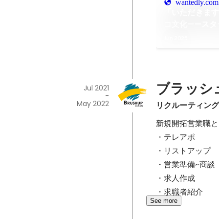
wantedly.com
「いただきます
コ文化——スタ
食”のある職場
Jun 2025
ブラッシ
Jul 2021
-
May 2022
リクルーティン
新規開拓営業職と
・テレアポ

・リストアップ

・営業準備~商談

・求人作成

・求職者紹介
See more