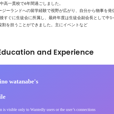
中高一貫校で6年間過ごしました。

ージーランドへの留学経験で視野が広がり、自分から物事を発
後すぐに生徒会に所属し、最終年度は生徒会副会長として中1~
役割を担うことができました。主にイベントなど
Hidden: Education and Experience	
ino watanabe's
ile
n is visible only to Wantedly users or the user’s connections