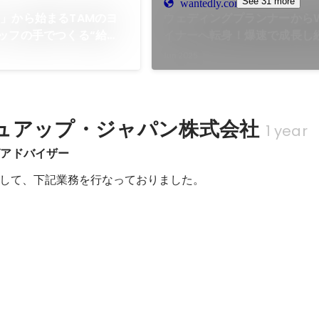
See 31 more
wantedly.com
」から始まるTAMのヨ
ウェディングプランナーからW
ッフの手でつくる“給
イナーへ転身！爆速で成長し
3年目のデザイナー関さんに
Jun 2025
ー
ュアップ・ジャパン株式会社
1 year
グアドバイザー
して、下記業務を行なっておりました。
