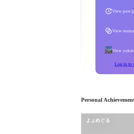
View past p
View mutua
View yukino
Log in to 
Personal Achievemen
よょめぐる