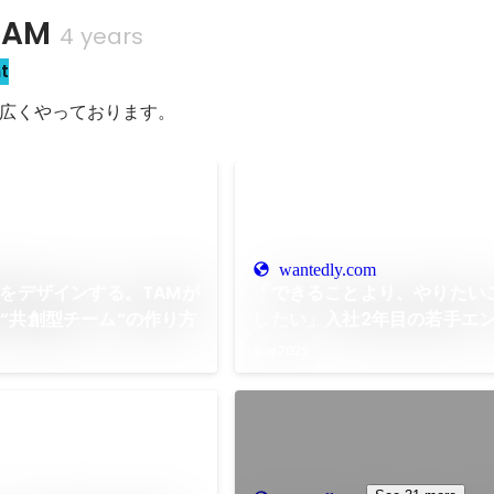
AM
4 years
t
広くやっております。
wantedly.com
来をデザインする。TAMが
「できることより、やりたい
“共創型チーム“の作り方
したい」入社2年目の若手エ
わのすけにインタビュー
Aug 2025