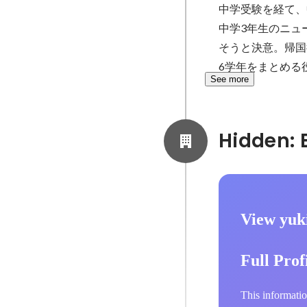
中学受験を経て、
中学3年生のニュ
そうと決意。帰国
6学年をまとめる
See more
View yuk
Full Prof
This informatio