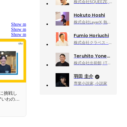
株式会社SQUEEZE, Chief Product Officer
Hokuto Hoshi
株式会社LayerX, 執行役員CISO 兼 バクラク事業部VPoE
Show more
Show more
Show more
Fumio Horiuchi
株式会社クラベス - CLAVES Co.,Ltd, 代表取締役
Teruhito Yoneyama
株式会社出前館, IT本部本部長 兼 VPoE
羽田 圭介
専業小説家, 小説家
に挑戦し
アいわのす