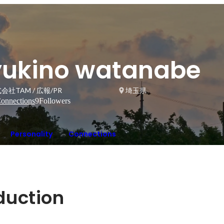
yukino watanabe
会社TAM / 広報/PR
埼玉県
onnections
9
Followers
Personality
Connections
oduction