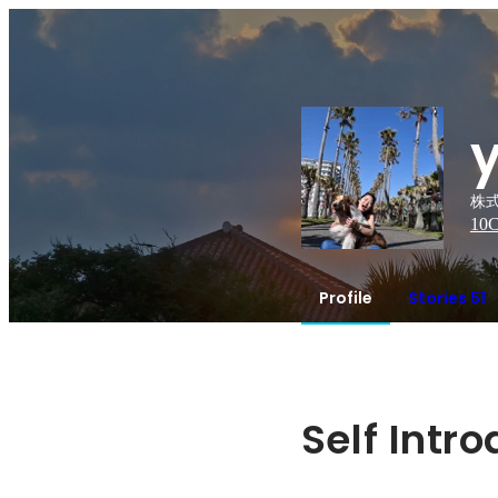
株式
10
C
Profile
Stories 51
Self Intr