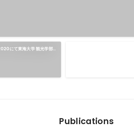
Merry smile Shibuya 202
uya 2020にて東海大学 観光学部
地域活動の一環で、NPO法人Merry 
projectさんと渋谷区公式オリ
ンピックに向けたイベントを渋谷
際、観光学部生として学生ブース
た。
Publications