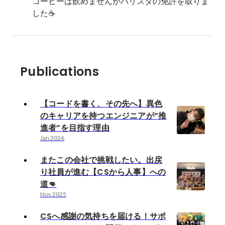
コーヒーは飲めませんがバリスタの免許を取りま
した☕️
Publications
【コードを書く、その先へ】異色
のキャリアを持つエンジニアが“推
進者”を目指す理由
Jan 2026
またこの会社で挑戦したい。出戻
り社員が進む【CSから人事】への
道👊
Nov 2025
CSへ感謝の気持ちを届ける！サポ