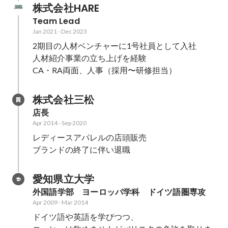
株式会社HARE
Team Lead
Jan 2021
-
Dec 2023
2期目の人材ベンチャーに1号社員として入社

人材紹介事業の立ち上げを経験

CA・RA両面、人事（採用〜研修担当）
株式会社三松
店長
Apr 2014
-
Sep 2020
レディースアパレルの店頭販売

ブランドの終了に伴い退職
愛知県立大学
外国語学部　ヨーロッパ学科　ドイツ語圏専攻
Apr 2009
-
Mar 2014
ドイツ語や英語を学びつつ、
