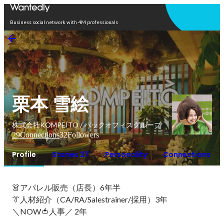
Open in app
Business social network with 4M professionals
栗本 雪絵
株式会社KOMPEITO / バックオフィスグループ
29
Connections
32
Followers
Profile
Stories 27
Personality
Connections
👗アパレル販売（店長）6年半

👔人材紹介（CA/RA/Salestrainer/採用）3年

＼NOW🍅人事／ 2年
