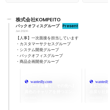
株式会社KOMPEITO
バックオフィスグループ
Present
Jan 2024
-
【人事】一次面接を担当しています

・カスタマーサクセスグループ

・システム開発グループ

・バックオフィスグループ

・商品企画開発グループ
wantedly.com
wantedly
【コードを書く、その先へ】
またこの会
異色のキャリアを持つエンジ
出戻り社員
ニアが“推進者”を目指す理由
人事】への
Jan 2026
Nov 2025