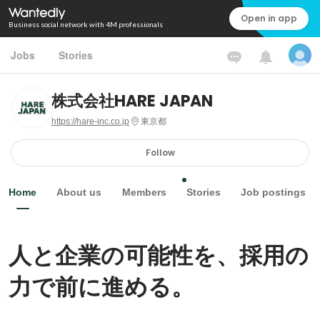
Open in app
Business social network with 4M professionals
Jobs
Stories
株式会社HARE JAPAN
https://hare-inc.co.jp
東京都
Follow
Home
About us
Members
Stories
Job postings
人と企業の可能性を、採用の
力で前に進める。