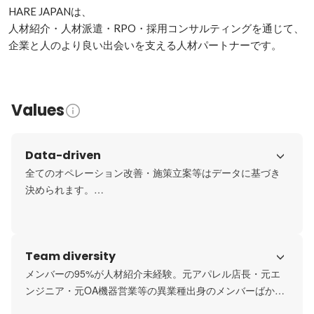
HARE JAPANは、

人材紹介・人材派遣・RPO・採用コンサルティングを通じて、

企業と人のより良い出会いを支える人材パートナーです。
Values
Data-driven
全てのオペレーション改善・施策立案等はデータに基づき
決められます。

感覚での行動を極限まで減らし、「なぜ？」を定量に基づ
き分析し、アウトプットする文化です。
Team diversity
メンバーの95%が人材紹介未経験。元アパレル店長・元エ
ンジニア・元OA機器営業等の異業種出身のメンバーばかり
です。