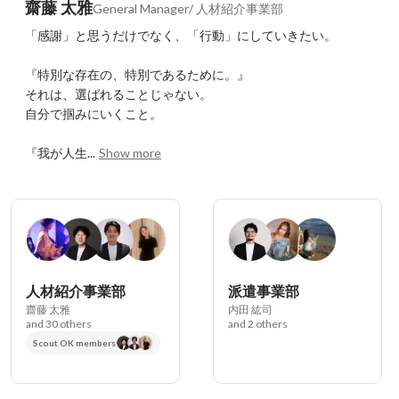
齋藤 太雅
General Manager/ 人材紹介事業部
「感謝」と思うだけでなく、「行動」にしていきたい。

『特別な存在の、特別であるために。』

それは、選ばれることじゃない。

自分で掴みにいくこと。

『我が人生...
Show more
人材紹介事業部
派遣事業部
齋藤 太雅
内田 紘司
and 30 others
and 2 others
Scout OK members