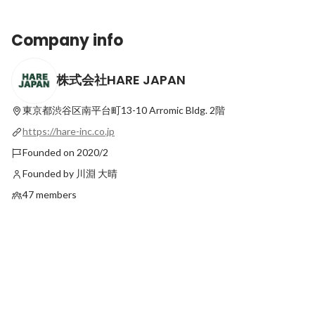
Company info
株式会社HARE JAPAN
香川オリーブガイナーズとスポンサー契約
ありがとう、HARE
を締結。スポンサー企業の"人手不足"に本
Latest
気で向き合う！
東京都渋谷区南平台町13-10
Arromic Bldg. 2階
Latest
https://hare-inc.co.jp
Founded on 2020/2
Founded by 川淵 大晴
47 members