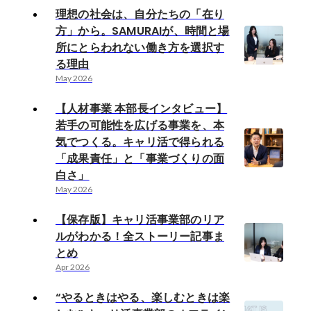
理想の社会は、自分たちの「在り
方」から。SAMURAIが、時間と場
所にとらわれない働き方を選択す
る理由
May 2026
【人材事業 本部長インタビュー】
若手の可能性を広げる事業を、本
気でつくる。キャリ活で得られる
「成果責任」と「事業づくりの面
白さ」
May 2026
【保存版】キャリ活事業部のリア
ルがわかる！全ストーリー記事ま
とめ
Apr 2026
“やるときはやる、楽しむときは楽