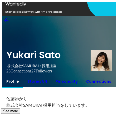
Open in app
Business social network with 4M professionals
Yukari Sato
株式会社SAMURAI / 採用担当
23
Connections
27
Followers
Profile
Stories 84
Personality
Connections
佐藤ゆかり

株式会社SAMURAI 採用担当をしています。
See more