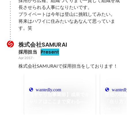
採用から広報、組織づくりまで一貫して組織を成
長させられる人事になりたいです。

プライベートは今年は登山に挑戦してみたい。

将来はハワイに住みたいなあなんて思っていま
す。笑
株式会社SAMURAI
採用担当
Present
Apr 2017
-
株式会社SAMURAIで採用担当をしております！
wantedly.com
wantedly
【キャリ活事業部】成果でキ
理想の社会
ャリアはここまで変わる――
「在り方」か
入社最速でマネージャーに就
が、時間と
Jul 2026
May 2026
任したCA・齋藤さんの選択
い働き方を