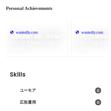
Personal Achievements
wantedly.com
wantedly.com
【最終面接】必見！経営層が
【キャリ活事業部】
チェックするポイントは？準
きない「人ならで
備のコツや質問例をPICK
を届ける。事業責
Mar 2025
Jan 2026
UP！
ビュー第2弾！
Skills
ユーモア
0
広告運用
0