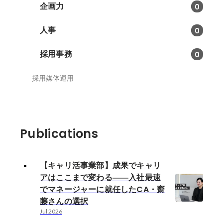
企画力
0
人事
0
採用事務
0
採用媒体運用
Publications
【キャリ活事業部】成果でキャリ
アはここまで変わる――入社最速
でマネージャーに就任したCA・齋
藤さんの選択
Jul 2026