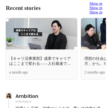
Show more
Recent stories
Show more
Show more
【キャリ活事業部】成果でキャリア
理想の社会は
はここまで変わる――入社最速でマ
方」から。S
ネージャーに就任したCA・齋藤さん
にとらわれな
a month ago
2 months ago
の選択
由
Ambition
In the future