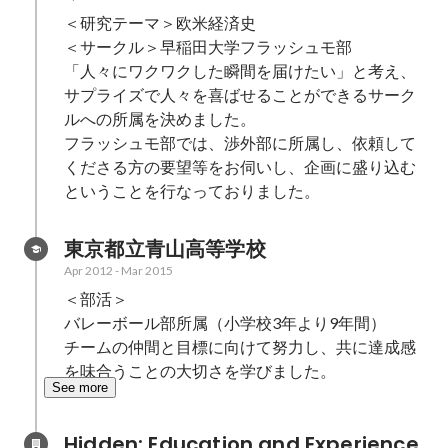
＜研究テーマ＞欧米経済史

＜サークル＞早稲田大学フラッシュモ部

「人々にワクワクした瞬間を届けたい」と考え、
サプライズで人々を喜ばせることができるサーク
ルへの所属を決めました。

フラッシュモ部では、渉外部に所属し、依頼して
くださる方の要望等をお伺いし、企画に盛り込む
ということを行なっておりました。
東京都立青山高等学校
Apr 2012
-
Mar 2015
＜部活＞

バレーボール部所属（小学校3年より9年間）

チームの仲間と目標に向けて努力し、共に達成感
を味合うことの大切さを学びました。
See more
Hidden: Education and Experience	