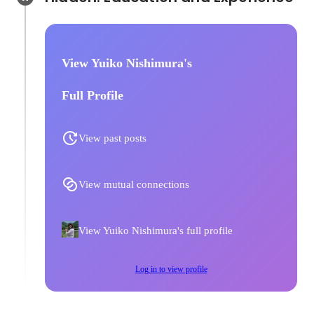
View Yuiko Nishimura's
Full Profile
View past posts
View mutual connections
View Yuiko Nishimura's full profile
Log in to view profile