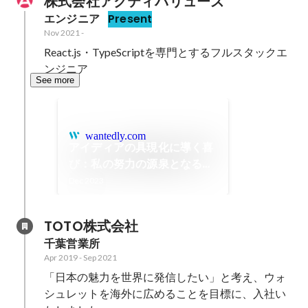
株式会社アクティバリューズ
エンジニア
Present
Nov 2021
-
React.js・TypeScriptを専門とするフルスタックエ
ンジニア
See more
wantedly.com
アイディアの具現化に導く喜
び：私の努力の源泉となる達
成感の秘密
Dec 2023
TOTO株式会社
千葉営業所
Apr 2019
-
Sep 2021
「日本の魅力を世界に発信したい」と考え、ウォ
シュレットを海外に広めることを目標に、入社い