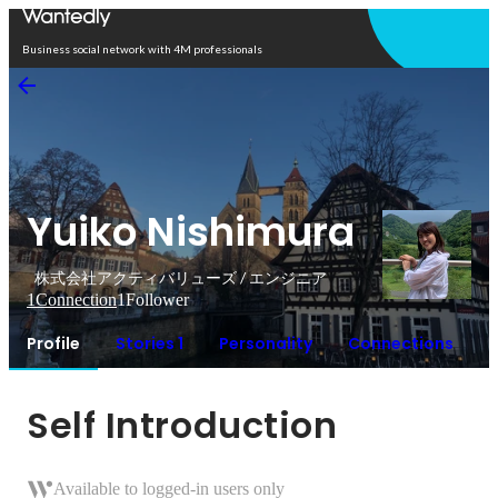
Open in app
Business social network with 4M professionals
Yuiko Nishimura
株式会社アクティバリューズ / エンジニア
1
Connection
1
Follower
Profile
Stories 1
Personality
Connections
Self Introduction
Available to logged-in users only