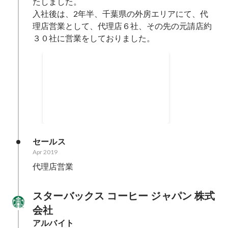
たしました。

入社後は、2年半、千葉県の外房エリアにて、代
理店営業として、代理店６社、その先の元請店約
３０社に営業をしておりました。
ザクラッソ（高級キッチン）前年
比２４０％達成
Apr 2021
-
Sep 2021
240
%
セールス
Apr 2019
代理店営業
スターバックス コーヒー ジャパン 株式
会社
アルバイト