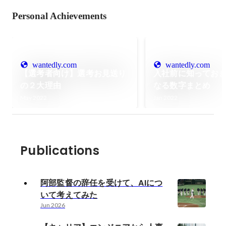
Personal Achievements
wantedly.com
wantedly.com
【選考者向け】選考お見送り
入社前に知ってお
の２大理由
なる数字まとめ
May 2022
Jan 2022
Publications
阿部監督の辞任を受けて、AIにつ
いて考えてみた
Jun 2026