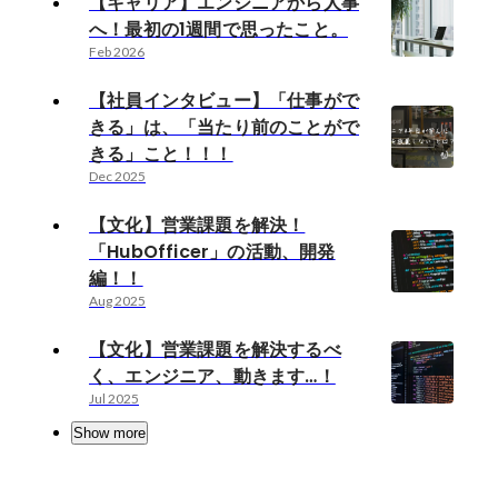
【キャリア】エンジニアから人事
へ！最初の1週間で思ったこと。
Feb 2026
【社員インタビュー】「仕事がで
きる」は、「当たり前のことがで
きる」こと！！！
Dec 2025
【文化】営業課題を解決！
「HubOfficer」の活動、開発
編！！
Aug 2025
【文化】営業課題を解決するべ
く、エンジニア、動きます…！
Jul 2025
Show more