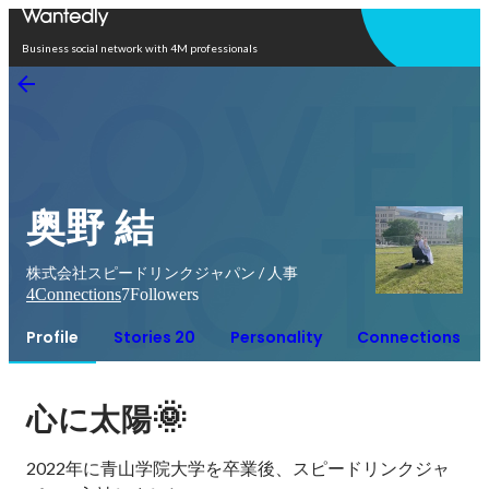
Open in app
Business social network with 4M professionals
奥野 結
株式会社スピードリンクジャパン / 人事
4
Connections
7
Followers
Profile
Stories 20
Personality
Connections
🌞
心に太陽
2022年に青山学院大学を卒業後、スピードリンクジャ