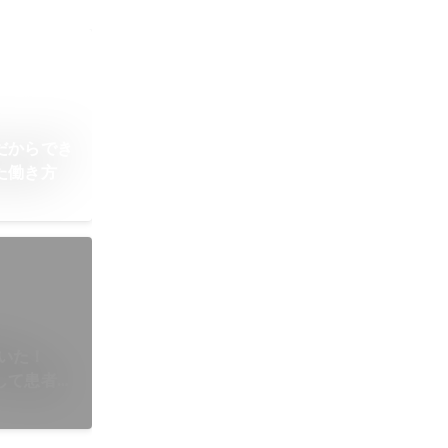
だからでき
た働き方
に聞いた！
して患者と