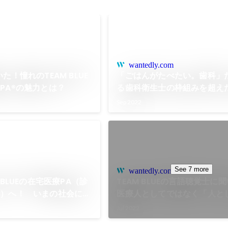
wantedly.com
た！憧れのTEAM BLUE
「ごはんがたべたい。歯科」
PA®の魅力とは？
る歯科衛生士の枠組みを超え
Sep 2022
See 7 more
wantedly.com
 BLUEの在宅医療PA（診
TEAM BLUEの言語聴覚士
ト）へ！ いまの社会に必
医療人としてではなく「人と
誰かのための仕事」とは？
関わる」働き方とは？
Jul 2022