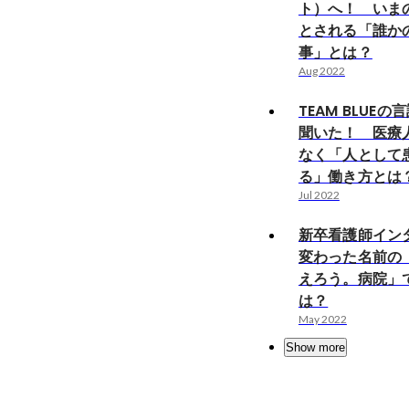
ト）へ！ いま
とされる「誰か
事」とは？
Aug 2022
TEAM BLUE
聞いた！ 医療
なく「人として
る」働き方とは
Jul 2022
新卒看護師イン
変わった名前の
えろう。病院」
は？
May 2022
Show more