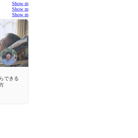
Show more
Show more
Show more
らできる
方