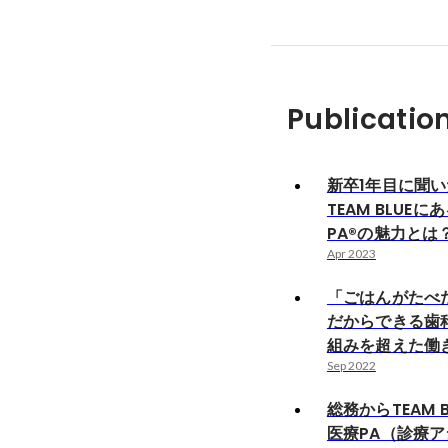
Publicatio
新卒1年目に聞
TEAM BLUE
PA®の魅力とは
Apr 2023
「ごはんがたべ
だからできる歯
組みを超えた働
Sep 2022
総務からTEAM 
医療PA（診療