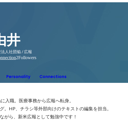
由井
法人社団焔 / 広報
nnection
2
Followers
Personality
Connections
焔に入職。医療事務から広報へ転身。

グ。HP、チラシ等外部向けのテキストの編集を担当。

ながら、新米広報として勉強中です！