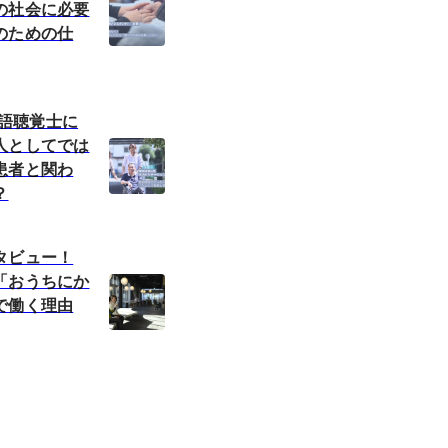
の社会に必要
のための仕
の言語聴覚士に
人としてでは
患者と関わ
？
タビュー！
「おうちにか
で働く理由