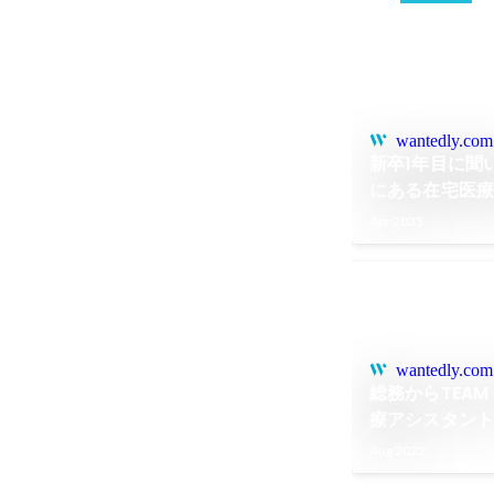
wantedly.com
新卒1年目に聞い
にある在宅医療
Apr 2023
wantedly.com
総務からTEAM
療アシスタン
要とされる「
Aug 2022