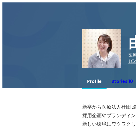
医療
1
Co
Profile
Stories 10
新卒から医療法人社団 
採用企画やブランディン
新しい環境にワクワクし