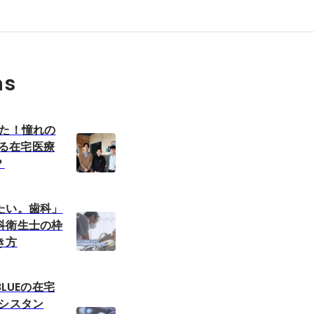
ns
いた！憧れの
にある在宅医療
？
たい。歯科」
科衛生士の枠
き方
BLUEの在宅
アシスタン