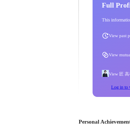
Full Prof
This informatio
View past p
View mutua
View 匠 高谷'
Log in to 
Personal Achievemen