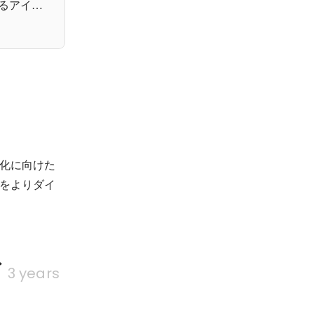
るアイ・
 PM採用
化に向けた
をよりダイ
ズ
3 years