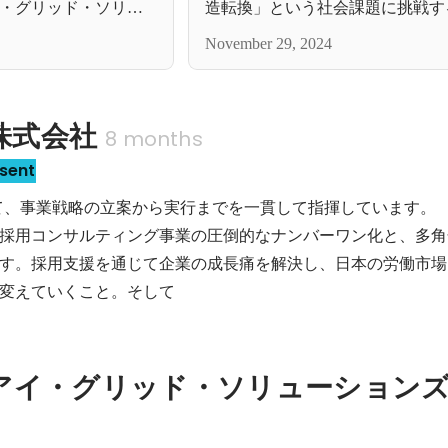
・グリッド・ソリュ
造転換」という社会課題に挑戦す
構想とは
グリッド。事業の表舞台で活躍する
November 29, 2024
の狙いとは？
X株式会社
8 months
sent
て、事業戦略の立案から実行までを一貫して指揮しています。

採用コンサルティング事業の圧倒的なナンバーワン化と、多角
す。採用支援を通じて企業の成長痛を解決し、日本の労働市場
変えていくこと。そして
アイ・グリッド・ソリューション