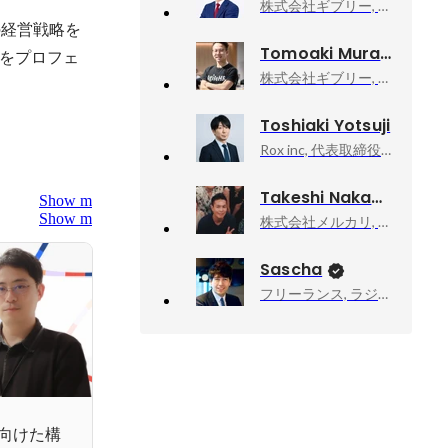
株式会社ギブリー, 取締役
の経営戦略を
Tomoaki Murakami
をプロフェ
株式会社ギブリー, ハッカソンエヴァンジェリスト
Toshiaki Yotsuji
Rox inc, 代表取締役 CEO / CMO
Takeshi Nakamura
Show more
Show more
株式会社メルカリ, Business Development Specialist
Sascha
フリーランス, ラジオDJ・ナビゲーター
向けた構