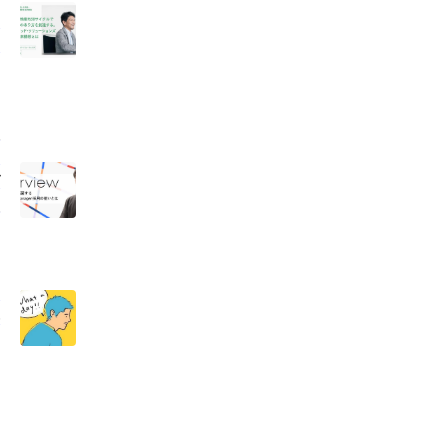
ュ
と
炭
う
グ
躍
ん
共