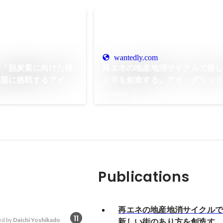
wantedly.com
】「脱炭素に向けた構
再エネの地産地消サイクルで新
課題に挑戦するアイ・
り方を創造する。アイ・グリッ
台で活躍する PM採
ーションズが描く未来構想とは
Dec 2024
Publications
再エネの地産地消サイクル
11
d by
Daichi Yoshikado
新しい街のあり方を創造す