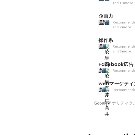
and
10 more
企画力
Recommende
and
9 more
操作系
Recommende
and
8 more
Facebook広告
Recommende
webマーケティ
Recommende