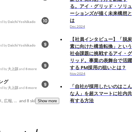
る。アイ・グリッド・ソリ
ーションズが描く未来構想
は
10
d by
Daichi Yoshikado
Dec 2024
【社員インタビュー】「脱
9
d by
Daichi Yoshikado
素に向けた構造転換」とい
社会課題に挑戦するアイ・
リッド。事業の表舞台で活
9
する PM採用の狙いとは？
d by
大上諒
and
8 more
Nov 2024
ング
9
「自社が採用したいのはこ
d by
大上諒
and
8 more
な人」を超スマートに社内
有する方法
Googleアナリティクス, 広報, 熱い心
and 8 skills
Show more