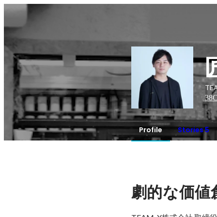
TE
38
C
Profile
Stories 5
劇的な価値