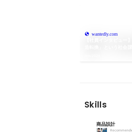
wantedly.com
【社員インタビュー
造転換」という社会
グリッド。事業の表舞
Nov 2024
用の狙いとは？
Skills
商品設計
Recommende