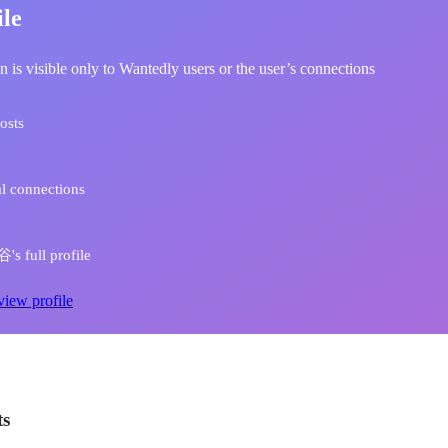
ile
n is visible only to Wantedly users or the user’s connections
osts
l connections
s full profile
view profile
ts