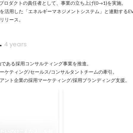
系プロダクトの責任者として、事業の立ち上げ(0→1)を実施。

タを活用した「エネルギーマネジメントシステム」と連動するE
リリース。
.
4 years
軸である採用コンサルティング事業を推進。

ーケティング/セールス/コンサルタントチームの牽引。

アント企業の採用マーケティング/採用ブランディング支援。
採用の候補者体験に関して、
フォーラムに登壇
国会内で開催された第38回共催フ
登壇し、『今後の採用力強化に欠
CX（候補者体験）』についてお話
したいのはこんな人」を超