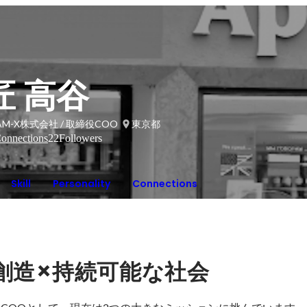
匠 高谷
AM-X株式会社 / 取締役COO
東京都
onnections
22
Followers
Skill
Personality
Connections
×
創造
持続可能な社会