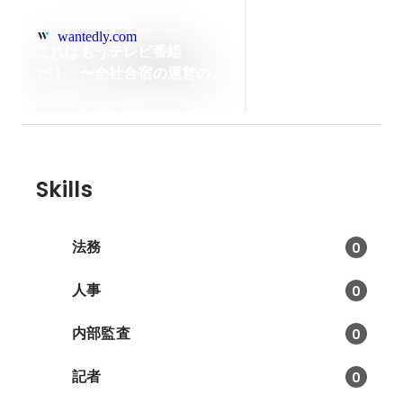
wantedly.com
これはもうテレビ番組
だ！ 〜全社合宿の運営の裏
側公開〜
Jan 2021
Skills
法務
0
人事
0
内部監査
0
記者
0