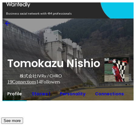
Open in app
Business social network with 4M professionals
Tomokazu Nishio
株式会社IVRy / CHRO
19
Connections
14
Followers
Profile
Stories 1
Personality
Connections
See more