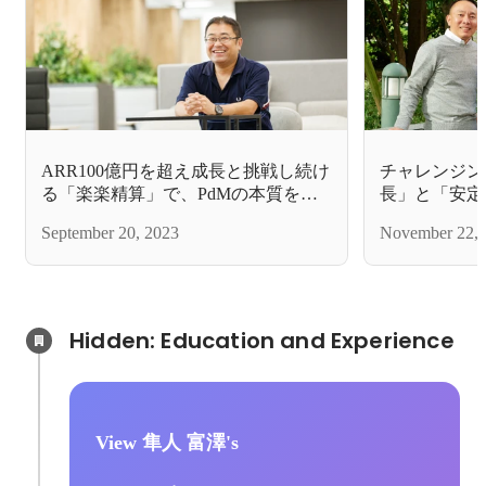
ARR100億円を超え成長と挑戦し続け
チャレンジン
る「楽楽精算」で、PdMの本質を追
長」と「安定
求してみませんか？
た場所。ラク
September 20, 2023
November 22, 
語る
Hidden: Education and Experience	
View 隼人 富澤's