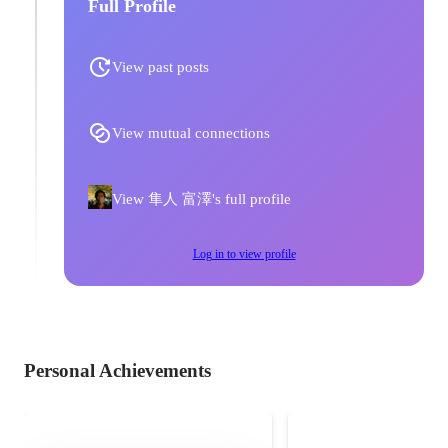
Full Profile
View past posts
View mutual connections
View 隼人 富澤's full profile
Log in to view profile
Personal Achievements