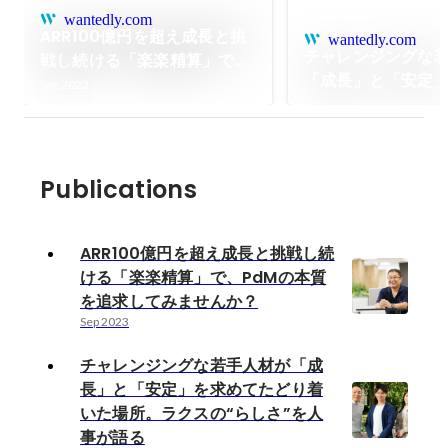
wantedly.com
ARR100億円を超え成長と挑
wantedly.com
チャレンジングな
戦し続ける「楽楽精算」で、
「成長」と「安定
PdMの本質を追求してみませ
Sep 2023
たどり着いた場所
んか？
の“らしさ”を人事
Publications
ARR100億円を超え成長と挑戦し続
ける「楽楽精算」で、PdMの本質
を追求してみませんか？
Sep 2023
チャレンジングな若手人材が「成
長」と「安定」を求めてたどり着
いた場所。ラクスの“らしさ”を人
事が語る