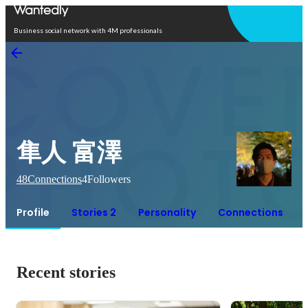
Open in app
Business social network with 4M professionals
隼人 富澤
48
Connections
4
Followers
Profile
Stories 2
Personality
Connections
Recent stories