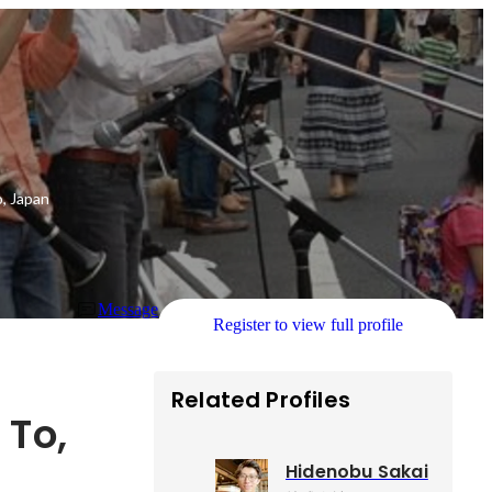
, Japan
Message
Register to view full profile
Related Profiles
To, 
Hidenobu Sakai