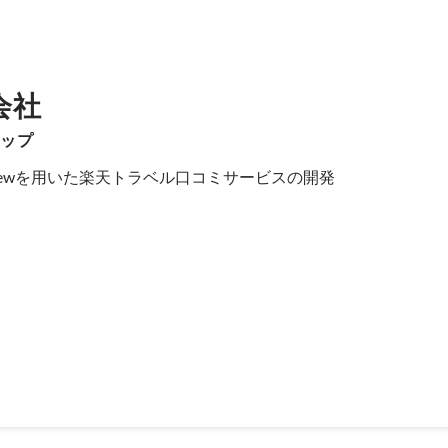
会社
シップ
eetViewを用いた楽天トラベル口コミサービスの開発

技術インターンシップ 最優秀賞