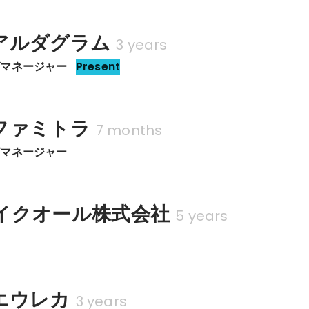
アルダグラム
3 years
グマネージャー
Present
ファミトラ
7 months
グマネージャー
イクオール株式会社
5 years
エウレカ
3 years