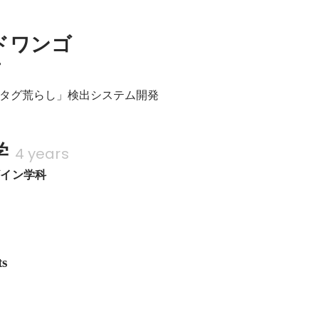
ドワンゴ
プ
タグ荒らし」検出システム開発
学
4 years
ザイン学科
ts
トアップ勉強会