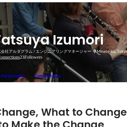
Tatsuya Izumori
式会社アルダグラム / エンジニアリングマネージャー
Minato-ku, Tokyo
onnections
23
Followers
Personality
Connections
hange, What to Change 
to Make the Change