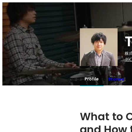
株
46
C
Profile
Stories
What to C
and How 