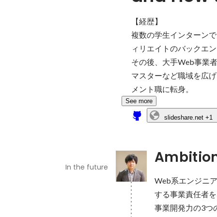
【経歴】

複数の学生インターンで
ィリエイトのバックエン
その後、大手Web事業
マスターなど職域を広げ
メント職に転身。
See more
slideshare.net
+1
Ambitio
In the future
Web系エンジニ
する事業責任者を
事業開発力の3つ