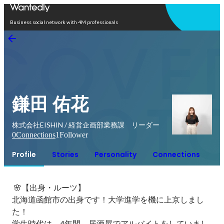
Open in app
Business social network with 4M professionals
鎌田 佑花
株式会社EISHIN / 経営企画部業務課 リーダー
0
Connections
1
Follower
Profile
Stories
Personality
Connections
 🌸【出身・ルーツ】

北海道函館市の出身です！大学進学を機に上京しまし
た！

学生時代は、4年間、居酒屋でアルバイトをしていまし