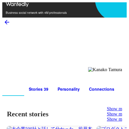
Open in app
Business social network with 4M professionals
Kanako Tamura
6
Connections
8
Followers
Profile
Stories 39
Personality
Connections
Show more
Recent stories
Show more
Show more