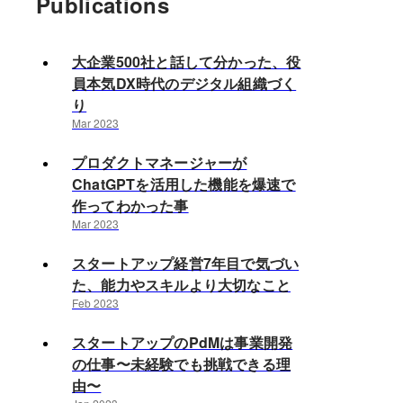
Publications
大企業500社と話して分かった、役
員本気DX時代のデジタル組織づく
り
Mar 2023
プロダクトマネージャーが
ChatGPTを活用した機能を爆速で
作ってわかった事
Mar 2023
スタートアップ経営7年目で気づい
た、能力やスキルより大切なこと
Feb 2023
スタートアップのPdMは事業開発
の仕事〜未経験でも挑戦できる理
由〜