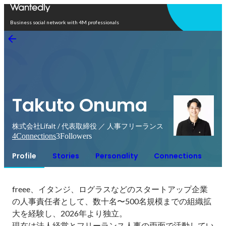
Open in app
Business social network with 4M professionals
Takuto Onuma
株式会社Lifalt / 代表取締役 ／ 人事フリーランス
4
Connections
3
Followers
Profile
Stories
Personality
Connections
freee、イタンジ、ログラスなどのスタートアップ企業
の人事責任者として、数十名〜500名規模までの組織拡
大を経験し、2026年より独立。

現在は法人経営とフリーランス人事の両面で活動してい