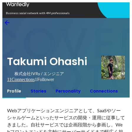
Open in app
Business social network with 4M professionals
Takumi Ohashi
株式会社IVRy / エンジニア
11
Connections
1
Follower
Profile
Stories
Personality
Connections
Webアプリケーションエンジニアとして、SaaSやソー
シャルゲームといったサービスの開発・運用に従事して
きました。自社サービスでは企画段階から参画し、We
bフロントエンドを主軸にサーバーサイドまで幅広く担