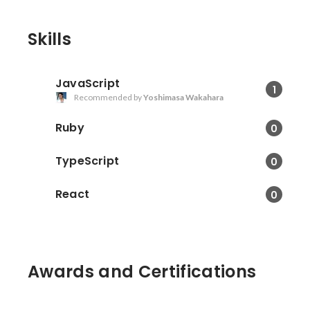
Skills
JavaScript
1
Recommended by
Yoshimasa Wakahara
Ruby
0
TypeScript
0
React
0
Awards and Certifications