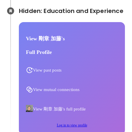
Hidden: Education and Experience	
View 剛章 加藤's
Full Profile
View past posts
View mutual connections
View 剛章 加藤's full profile
Log in to view profile