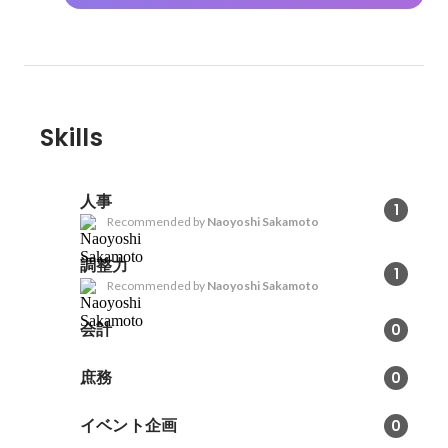
Skills
人事
1
Recommended by
Naoyoshi Sakamoto
調整力
1
Recommended by
Naoyoshi Sakamoto
会計
0
庶務
0
イベント企画
0