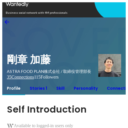
Open in app
Business social network with 4M professionals
剛章 加藤
ASTRA FOOD PLAN株式会社 / 取締役管理部長
35
Connections
115
Followers
Profile
Stories 1
Skill
Personality
Connecti
Self Introduction
Available to logged-in users only