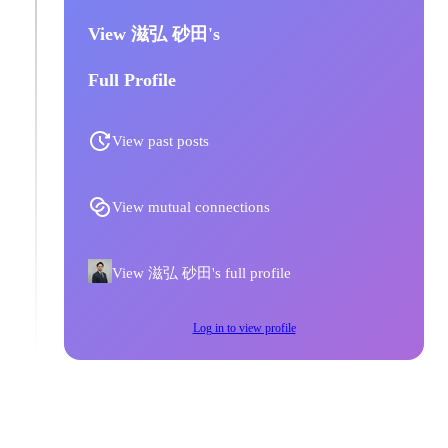
View 滋弘 砂田's
Full Profile
View past posts
View mutual connections
View 滋弘 砂田's full profile
Log in to view profile