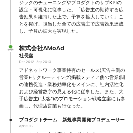
ジックのチューニングやプロダクトのサブKPIの
設定・可視化に従事した。「広告主の期待する広
告効果を維持した上で、予算を拡大していく」こ
とを掲げ、担当した全ての広告主で広告効果達成
し、予算の拡大を実現した。
株式会社AMoAd
社長室
Dec 2012
-
Sep 2013
アドネットワーク事業特有のセールス(広告主側の
営業)-リクルーティング(掲載メディア側の営業)間
の連携促進・業務効率化をメインに、社内活性化
および経営数字の見える化に従事した。また、大
手広告主(”太客”)のプロモーション戦略立案にも参
画し、代理店営業も行なった。
プロダクトチーム　新規事業開発プロデューサー
Apr 2012