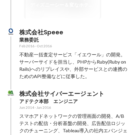
ディズニーシー＆変なホテル
＆世田谷ものづくり学校でチ
Jul 2017
ームビルディング？
株式会社Speee
業務委託
Feb 2016
-
Oct 2016
不動産一括査定サービス「イエウール」の開発。
サーバーサイドを担当し、PHPからRuby(Ruby on 
Rails)へのリプレイスや、外部サービスとの連携の
ためのAPI整備などに従事した。
株式会社サイバーエージェント
アドテク本部　エンジニア
Jun 2014
-
Jan 2016
スマホアドネットワークの管理画面の開発、A/B
テストの配信・分析基盤の開発、広告配信ロジッ
クのチューニング、Tableau導入の社内エバンジェ