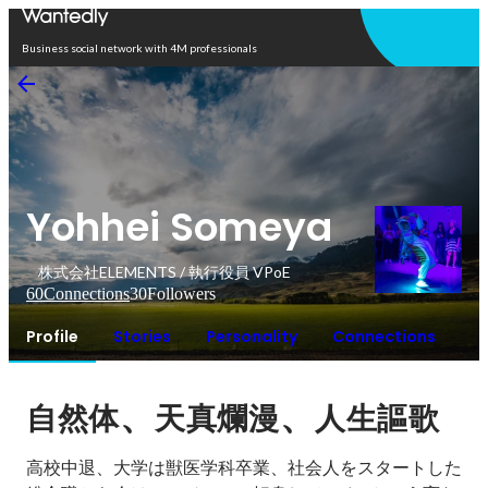
Open in app
Business social network with 4M professionals
Yohhei Someya
株式会社ELEMENTS / 執行役員 VPoE
60
Connections
30
Followers
Profile
Stories
Personality
Connections
、
、
自然体
天真爛漫
人生謳歌
高校中退、大学は獣医学科卒業、社会人をスタートした