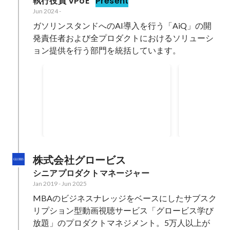
執行役員 VPoE
Present
Jun 2024
-
ガソリンスタンドへのAI導入を行う「AiQ」の開
発責任者および全プロダクトにおけるソリューシ
ョン提供を行う部門を統括しています。
給油判断、AIが代行可能へ
コスモが採
セルフGSの省力化後押し
ステム」A
関係政省令の改正以後は、このセ
セルフ式ガソ
フで自動給
ルフスタンドの従業員が行ってい
ンにカメラを
る安全確認・給付開始判断の業務
像をAIが解
Oct 2025
Apr 2025
を、一定の条件を満たせばAIに代
認められれば
行させることが可能になる。
スク行為を検
に警告または
株式会社グロービス
シニアプロダクトマネージャー
Jan 2019
-
Jun 2025
MBAのビジネスナレッジをベースにしたサブスク
リプション型動画視聴サービス「グロービス学び
放題」のプロダクトマネジメント。5万人以上が