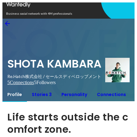
Open in app
Business social network with 4M professionals
SHOTA KAMBARA
Re.Hatch株式会社 / セールスディベロップメント
5
Connections
5
Followers
Profile
Stories 3
Personality
Connections
Life starts outside the c
omfort zone.