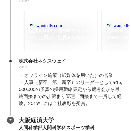
2018
-
wantedly.com
wantedly
社員6,000人超のITコンサル
元SaaS
にいた男が、社員4人のスタ
REHATC
ートアップへの転職を決めた
た理由とは
Oct 2021
Oct 2021
理由とは。ー誰と働くか、誰
いと先には
に価値を届けるかー
株式会社ネクスウェイ
2017
・ オフライン施策（紙媒体を用いた）の営業

・ 人事（新卒、第二新卒）のリーダーとして¥15,
000,000の予算の採用戦略策定から選考会から最
終面接までの歩留まり管理、面接まで一貫して経
験。2019年には全社表彰を受賞。
大阪経済大学
人間科学部人間科学科スポーツ学科