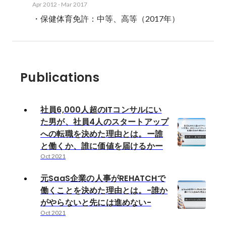
Apr 2012
-
Mar 2017
・保健体育免許：中等、高等（2017年）
Publications
社員6,000人超のITコンサルにい
た男が、社員4人のスタートアップ
への転職を決めた理由とは。ー誰
と働くか、誰に価値を届けるかー
Oct 2021
元SaaS企業の人事がREHATCHで
働くことを決めた理由とは。-誰か
がやらないと先には進めない-
Oct 2021