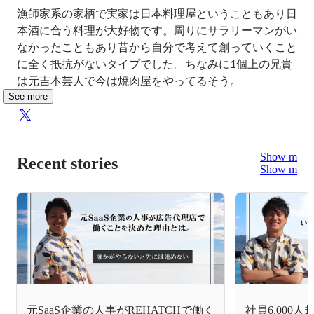
漁師家系の家柄で実家は日本料理屋ということもあり日
本酒に合う料理が大好物です。周りにサラリーマンがい
なかったこともあり昔から自分で考えて創っていくこと
に全く抵抗がないタイプでした。ちなみに1個上の兄貴
は元吉本芸人で今は焼肉屋をやってるそう。
See more
Show more
Recent stories
Show more
元SaaS企業の人事がREHATCHで働く
社員6,000