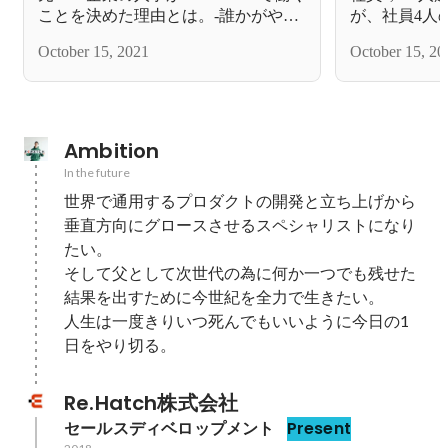
ことを決めた理由とは。-誰かがやら
が、社員4人
ないと先には進めない-
職を決めた理
October 15, 2021
October 15, 20
か、誰に価値
Ambition
In the future
世界で通用するプロダクトの開発と立ち上げから
垂直方向にグロースさせるスペシャリストになり
たい。

そして父として次世代の為に何か一つでも残せた
結果を出すために今世紀を全力で生きたい。

人生は一度きりいつ死んでもいいように今日の1
日をやり切る。
Re.Hatch株式会社
セールスディベロップメント
Present