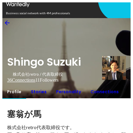
Open in app
Business social network with 4M professionals
Shingo Suzuki
株式会社retro / 代表取締役
36
Connections
11
Followers
Profile
Stories
Personality
Connections
塞翁が馬
株式会社retro代表取締役です。
