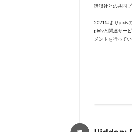
講談社との共同プロ
2021年よりpi
pixivと関連
メントを行ってい
pixivコミッ
「マンガ家を目指
提供したいユーザ
理、リリース、サ
Oct 2021