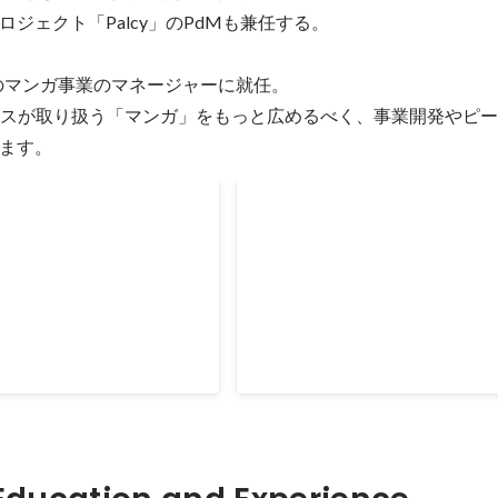
ジェクト「Palcy」のPdMも兼任する。

xivのマンガ事業のマネージャーに就任。

サービスが取り扱う「マンガ」をもっと広めるべく、事業開発やピ
ます。
クインディーズ
マンガアプリ「Palcy 」の
用
す」ユーザーのペイン分析、
ー体験の設計、開発進行管
提供したいユーザー体験の設計、
ービス内企画の管理など
発進行管理、リリースなど
Jun 2017