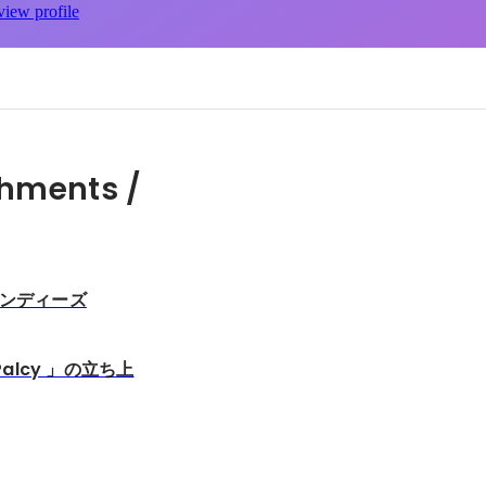
view profile
hments /
インディーズ
alcy 」の立ち上