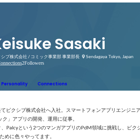
Keisuke Sasaki
シブ株式会社 / コミック事業部 事業部長
Sendagaya Tokyo, Japan
onnections
2
Followers
Personality
Connections
を経てピクシブ株式会社へ入社。スマートフォンアプリエンジニ
vコミック」アプリの開発、運用に従事。

ミック、Palcyという2つのマンガアプリのPdM領域に挑戦し、ピ
ために色々やってます。