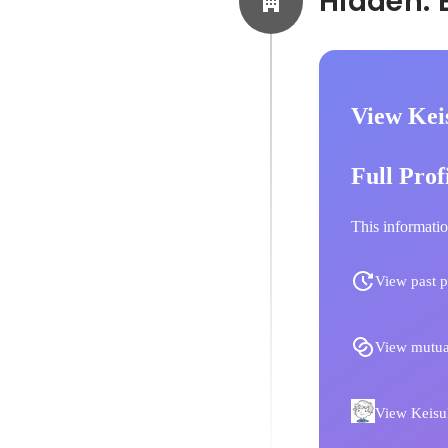
View Kei
Full Prof
This informatio
View past p
View mutua
View Keisuk