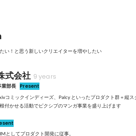
n
たい！と思う新しいクリエイターを増やしたい
株式会社
9 years
事業部長
Present
、pixivコミックインディーズ、Palcy といったプロダクト群＋縦
根付かせる活動でピクシブのマンガ事業を盛り上げます
esent
のPdMとしてプロダクト開発に従事。
