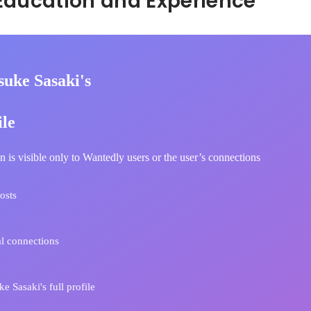
Hidden: Education and Experience	
suke Sasaki's
ile
n is visible only to Wantedly users or the user’s connections
osts
l connections
e Sasaki's full profile