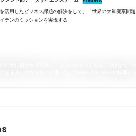
ージメント部データサイエンスチーム
Present
を活用したビジネス課題の解決をして、「世界の大量廃棄問題
の理念に惹かれて入社。「すごいAIをつくる人」ではなく「A
きる人」になりたいと思った。 | FULL KAITENへの転職ス
ns