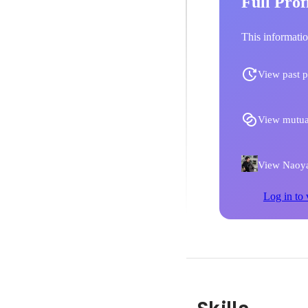
Full Prof
This informatio
View past p
View mutua
View Naoya 
Log in to 