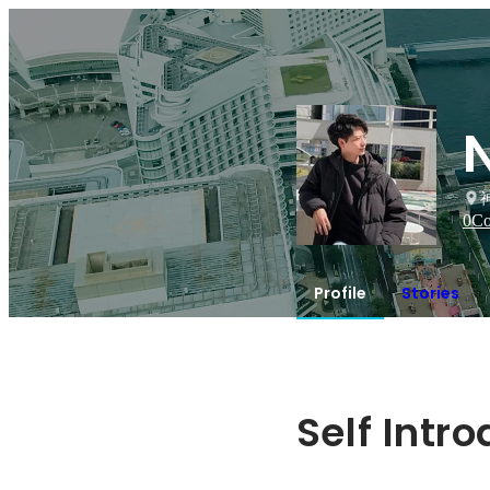
0
Co
Profile
Stories
Self Intr