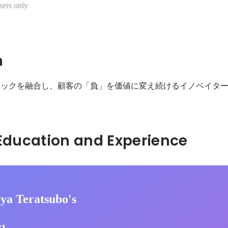
sers only
n
テックを融合し、顧客の「負」を価値に変え続けるイノベイタ
Hidden: Education and Experience	
ya Teratsubo's