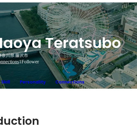
Naoya Teratsubo
神奈川県 藤沢市
nnections
1
Follower
Skill
Personality
Connections
oduction