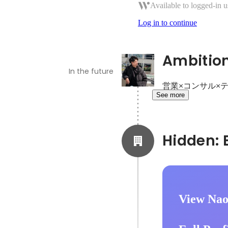
Available to logged-in u
Log in to continue
Ambitio
In the future
営業×コンサル×
See more
View Nao