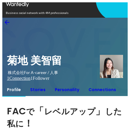
Open in app
Business social network with 4M professionals
菊地 美智留
株式会社For A-career / 人事
1
Connection
1
Follower
Profile
Stories
Personality
Connections
FAC
「
」
で
レベルアップ
した
！
私に