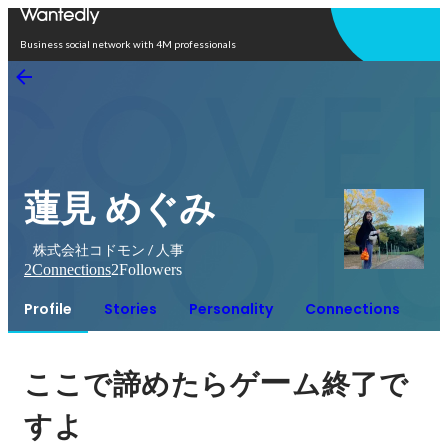
Open in app
Business social network with 4M professionals
蓮見 めぐみ
株式会社コドモン / 人事
2
Connections
2
Followers
Profile
Stories
Personality
Connections
ー
ここで諦めたらゲ
ム終了で
すよ