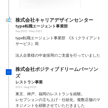
ドモンを入れてよかった！」
Sep 2022
を増やしたい。進化を続ける
SMBチームの課題とこれから
株式会社キャリアデザインセンター
| 株式会社コドモン
type転職エージェント事業部
Sep 2015
-
May 2021
type転職エージェント事業部　CS（クライアント
サービス）局

法人企業様の中途採用のご支援を行っていました
株式会社ポジティブドリームパーソン
ズ
レストラン事業
2011
-
Aug 2015
東京、神戸、福岡のレストランを経験。

レセプションの立ち上げ・仕組化、複数店舗のマ
ネジメントを経験させていただきました