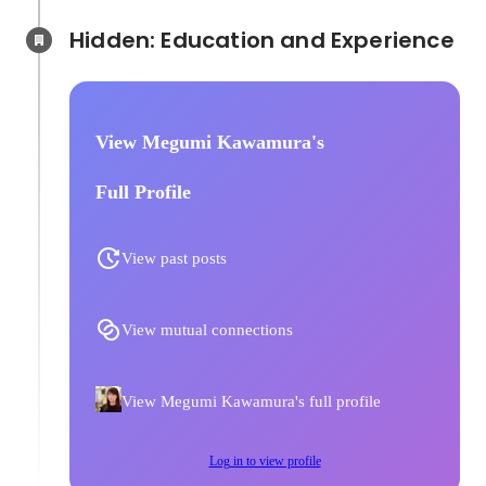
Hidden: Education and Experience	
View Megumi Kawamura's
Full Profile
View past posts
View mutual connections
View Megumi Kawamura's full profile
Log in to view profile