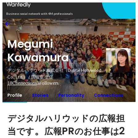
Open in app
Business social network with 4M professionals
Megumi
Kawamura
デジタルハリウッド株式会社（Digital Hollywood
Co., Ltd.） / 広報室 主任
18
Connections
3
Followers
Profile
Stories
Personality
Connections
デジタルハリウッドの広報担
。
PR
2
当です
広報
のお仕事は