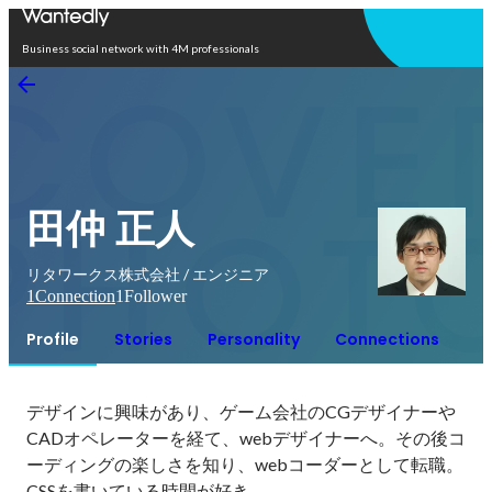
Open in app
Business social network with 4M professionals
田仲 正人
リタワークス株式会社 / エンジニア
1
Connection
1
Follower
Profile
Stories
Personality
Connections
デザインに興味があり、ゲーム会社のCGデザイナーや
CADオペレーターを経て、webデザイナーへ。その後コ
ーディングの楽しさを知り、webコーダーとして転職。
CSSを書いている時間が好き。