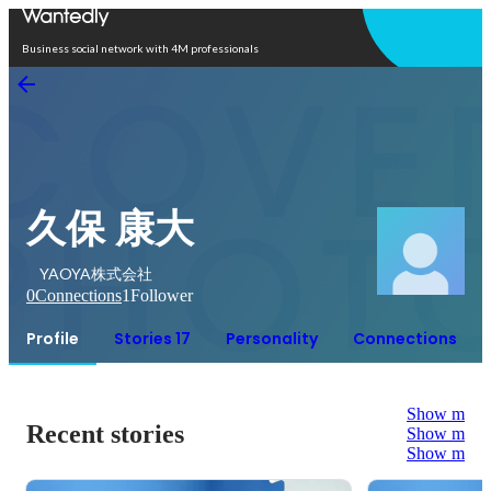
Open in app
Business social network with 4M professionals
久保 康大
YAOYA株式会社
0
Connections
1
Follower
Profile
Stories 17
Personality
Connections
Show more
Recent stories
Show more
Show more