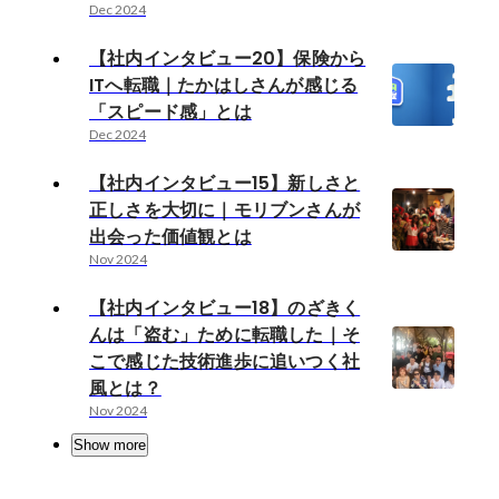
Dec 2024
【社内インタビュー20】保険から
ITへ転職｜たかはしさんが感じる
「スピード感」とは
Dec 2024
【社内インタビュー15】新しさと
正しさを大切に｜モリブンさんが
出会った価値観とは
Nov 2024
【社内インタビュー18】のざきく
んは「盗む」ために転職した｜そ
こで感じた技術進歩に追いつく社
風とは？
Nov 2024
Show more