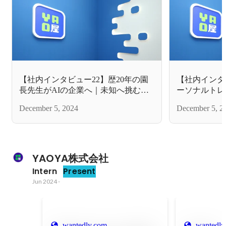
【社内インタビュー22】歴20年の園
【社内インタ
長先生がAIの企業へ｜未知へ挑むゆ
ーソナルトレ
たかさんが気づいたこととは
に｜社長の人
December 5, 2024
December 5, 2
転職
YAOYA株式会社
Intern
Present
Jun 2024
-
wantedly.com
wantedly