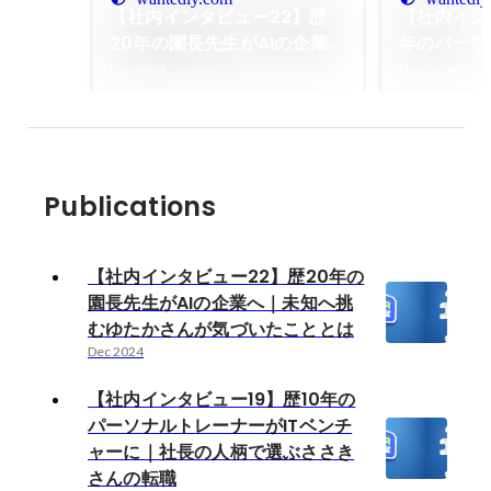
【社内インタビュー22】歴
【社内イン
20年の園長先生がAIの企業へ
年のパーソ
｜未知へ挑むゆたかさんが気
ITベンチ
Dec 2024
Dec 2024
づいたこととは
で選ぶささ
Publications
【社内インタビュー22】歴20年の
園長先生がAIの企業へ｜未知へ挑
むゆたかさんが気づいたこととは
Dec 2024
【社内インタビュー19】歴10年の
パーソナルトレーナーがITベンチ
ャーに｜社長の人柄で選ぶささき
さんの転職