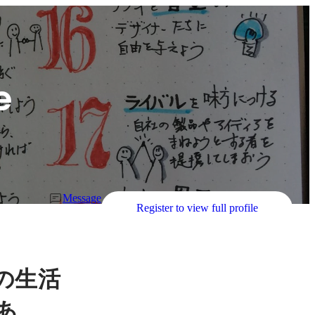
e
Message
Register to view full profile
の生活
あ