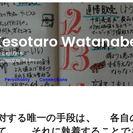
Kesotaro Watanab
東京都 日野市
onnections
7
Followers
Personality
Connections
、 　
対する唯一の手段は
各自
、 　
て
それに執着することで