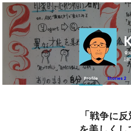
14
C
Profile
Stories 2
「
戦争に反
を美しくし