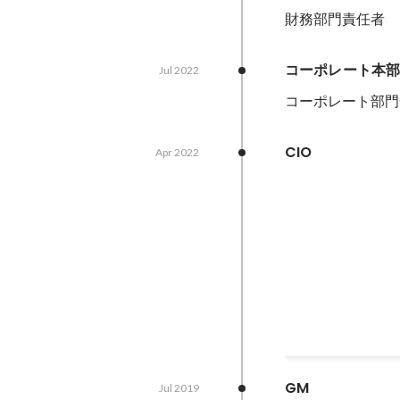
財務部門責任者
コーポレート本部 
Jul 2022
コーポレート部門
CIO
Apr 2022
「Partners 
今回、新たな成長
して、「Partner
行う事にしました
通じ、既に多くの
Jan 2023
ご利用いただいてい
ナジーを創出でき
エンタメ領域にお
GM
Jul 2019
つなげていきたい