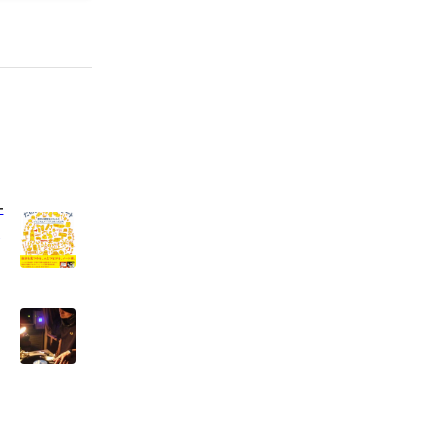
や町の掲示
広げる。
自然に紹介出
シャツと手ぬ
に、会話の
活動の拡大に
定期報告誌
企画・編
トの刷新
―
ュ