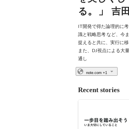
。」 
る
吉
IT開発で得た論理的に
識と戦略思考 など、今
捉えると共に、実行に移
また、DJ視点による大量
通し
note.com
+1
Recent stories