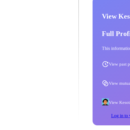
View Kes
Full Prof
This informatio
View past p
View mutua
View Kesota
Log in to 