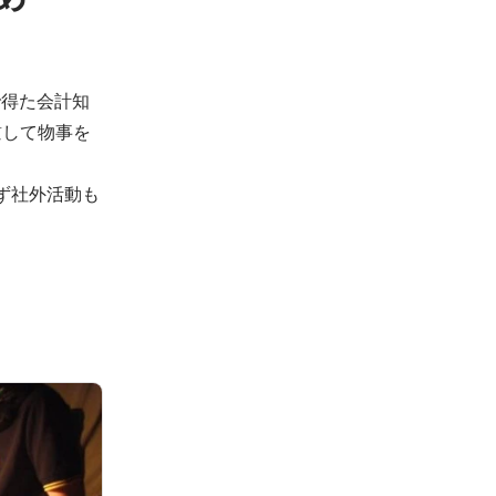
で得た会計知
瞰して物事を
らず社外活動も