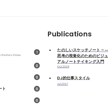
に、ポスターを作成。図書館・児童館
板への掲出を行う事で、活動の認知を
2011 既存ユーザーが、活動の事を
来るようにしたいという声に応え、T
ぐいの販売を行い普段使い出来ると共
Publications
きっかけ作りに寄与。 2012 更なる
向け、イベントの企画プロデュース、
の人気コーナーを集めた冊子の作成（
集・デザイン）、活動紹介パンフレッ
たのしいスケッチノート – 
1
（企画・編集・デザイン）を実施。
y
Kentaro Dewa
思考の視覚化のためのビジ
アルノートテイキング入門
0
Oct 2019
0
DJ的仕事スタイル
Jul 2017
ート
0
0