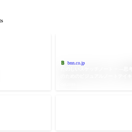
ts
bnn.co.jp
たのしいスケッチノート – ―思
のためのビジュアルノートテイ
Oct 2019
ジ
NPO法人子どもへのまなざし（
育） 広報支援
2010 当時ブログと定期報告誌での
行っていなかったが、新規の参加者を