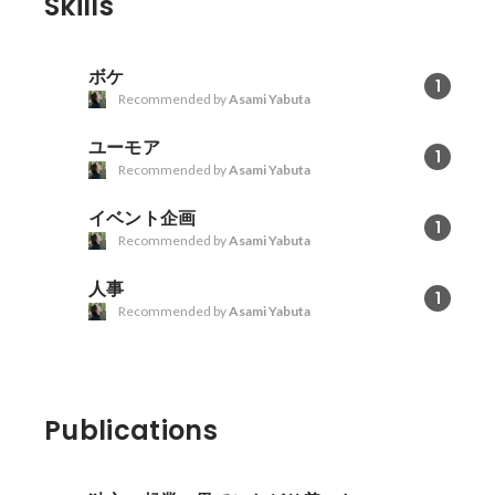
Skills
させる 【集客】 第一段階として、
所属サークルの20卒10人に実施
第二段階として、横展開していく
ボケ
1
予定
Recommended by
Asami Yabuta
ユーモア
1
Recommended by
Asami Yabuta
イベント企画
1
Recommended by
Asami Yabuta
人事
1
Recommended by
Asami Yabuta
Publications