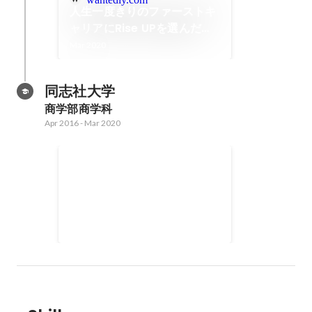
人生一度きりのファーストキ
ャリアにRise UPを選んだ理
由
Mar 2020
同志社大学
商学部商学科
Apr 2016
-
Mar 2020
「本質的な自己分析とは？」
【メンバー】 大学の友達と２人で
０→１で行った 【目的】 内定をゴ
ールにしない、手段を目的にしな
いという気付きを与える 【施策】
人生で何を成し遂げていきたいの
かを共に考えるため、モチベーシ
ョングラフの作成 ↓ 過去の原体験
を洗い出し、抽象化させる ↓ 内定
後のキャリアをイメージし、転用