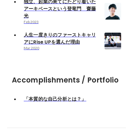
独立、起業の果てにたどり着いた
アーキベースという登竜門 齋藤
光
Feb 2023
人生一度きりのファーストキャリ
アにRise UPを選んだ理由
Mar 2020
Accomplishments / Portfolio
「本質的な自己分析とは？」