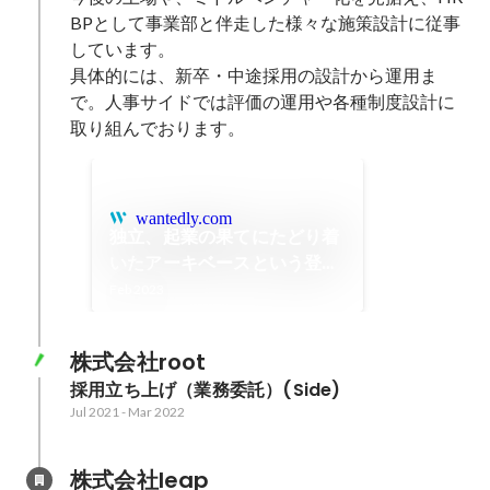
BPとして事業部と伴走した様々な施策設計に従事
しています。

具体的には、新卒・中途採用の設計から運用ま
で。人事サイドでは評価の運用や各種制度設計に
取り組んでおります。
wantedly.com
独立、起業の果てにたどり着
いたアーキベースという登竜
門 齋藤光
Feb 2023
株式会社root
採用立ち上げ（業務委託）(Side)
Jul 2021
-
Mar 2022
株式会社leap