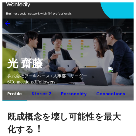
Open in app
Business social network with 4M professionals
光 齋藤
株式会社アーキベース / 人事部・リーダー
6
Connections
3
Followers
Profile
Stories 2
Personality
Connections
既成概念を壊し可能性を最大
！
化する