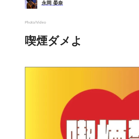
永岡 晏奈
Photo/Video
喫煙ダメよ