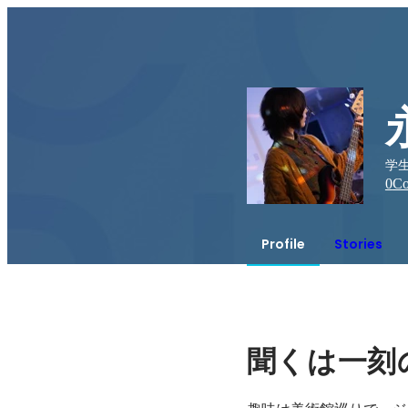
学
0
Co
Profile
Stories
聞くは一刻