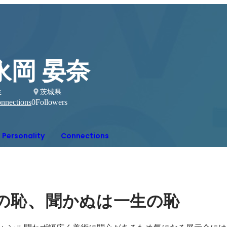
永岡 晏奈
生
茨城県
nnections
0
Followers
Personality
Connections
、
の恥
聞かぬは一生の恥