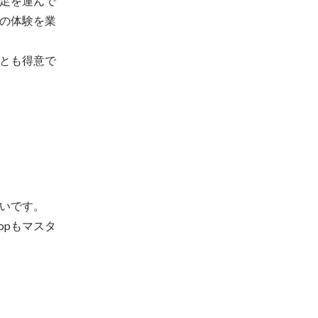
足を運んで
の体験を業
とも得意で
いです。

hopもマスタ