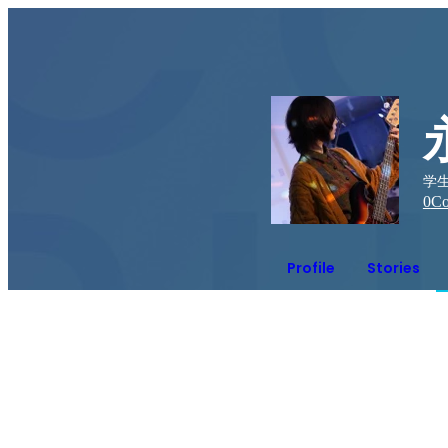
学
0
Co
Profile
Stories