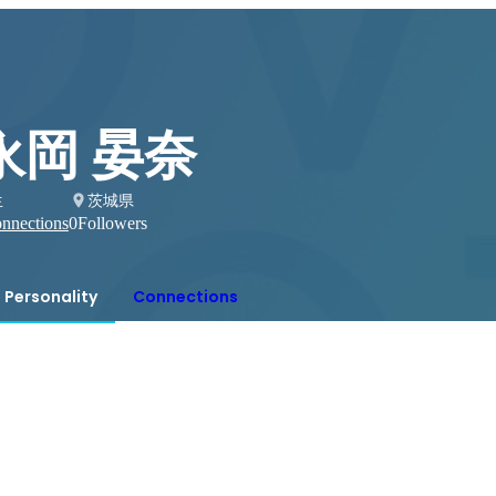
永岡 晏奈
生
茨城県
nnections
0
Followers
Personality
Connections