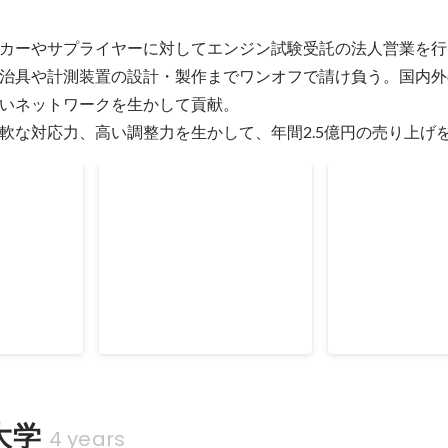
カーやサプライヤーに対してエンジン試験受託の法人営業を行
治具や計測装置の設計・製作までワンオフで請け負う。国内外
いネットワークを生かして貢献。

軟な対応力、高い調整力を生かして、年間2.5億円の売り上げ
売上
売上目標 達成率
新規開拓企業
上
Mar 2023
Mar 2020
0000000
160
60
%
円
大学
4 years