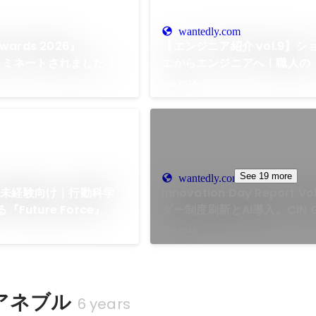
wantedly.com
Awards 2026』
【エンジニア紹介 vol.9】
にノミネートされました！
エからエンジニアへ！職人の
り』が武器に
Feb 2026
See 19 more
wantedly.com
】未経験向け｜行動科学
Innovation Day Report V
『Future Force』
ダー制度刷新とAI導入。CIN 
描く2026年のエンジニア組
Feb 2026
アネブル
6 years