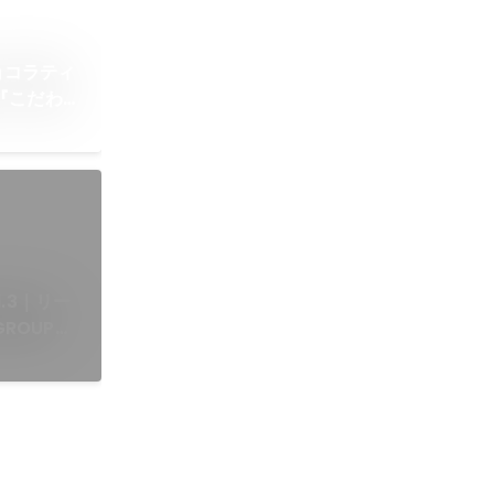
ショコラティ
『こだわ
ol.3｜リー
GROUPが
織とは？