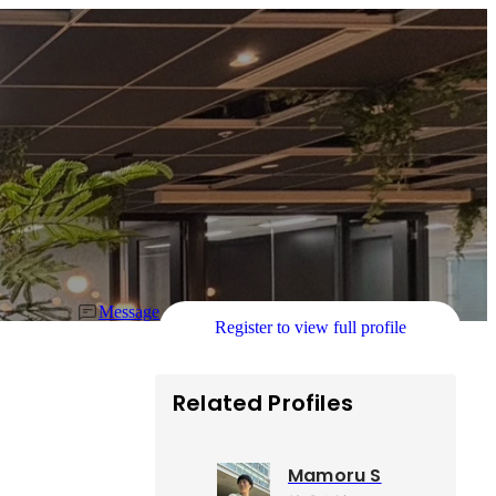
Message
Register to view full profile
Related Profiles
Mamoru S