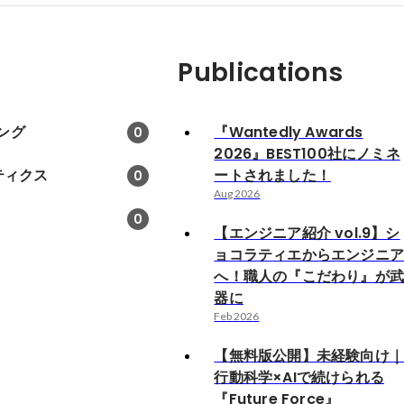
Publications
ング
『Wantedly Awards
0
2026』BEST100社にノミネ
ティクス
ートされました！
0
Aug 2026
0
【エンジニア紹介 vol.9】シ
ョコラティエからエンジニ
へ！職人の『こだわり』が
器に
Feb 2026
【無料版公開】未経験向け
行動科学×AIで続けられる
『Future Force』