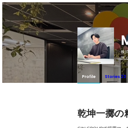
M
株式
8
Co
Profile
Stories 23
乾坤一擲の