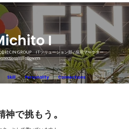
ichito I
会社CIN GROUP ITソリューション部 / 採用マーケター
nnections
11
Followers
Skill
Personality
Connections
。
精神で挑もう