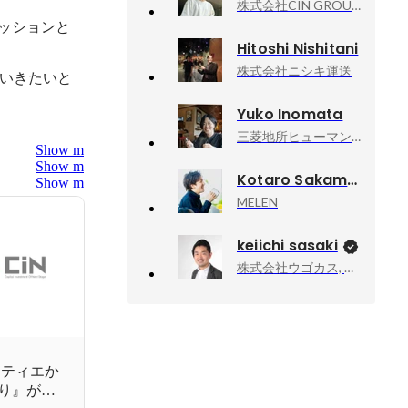
株式会社CIN GROUP ITソリューション部, 採用チーム チーフ
ッションと
Hitoshi Nishitani
株式会社ニシキ運送
いきたいと
Yuko Inomata
三菱地所ヒューマンリソース株式会社, 人材開発、組織開発、人事
Show more
Show more
Kotaro Sakamoto
Show more
MELEN
keiichi sasaki
株式会社ウゴカス, 代表取締役
ラティエか
り』が武