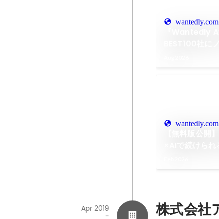
wantedly.com
『Wantedly 
BEST100社
Aug 2026
wantedly.com
【無料版公開
×AIで続けられる
Feb 2026
株式会社
Apr 2019
-