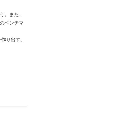
う。また、
のベンチマ
を作り出す。
 初年度売
00000
円