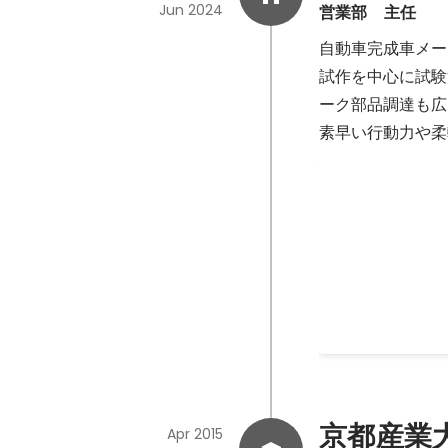
Jun 2024
営業部　主任
自動車完成車メー
試作を中心に試験
ーク部品調達も広
素早い行動力や柔
2023年度個人
Mar 2024
25
京都産業
Apr 2015