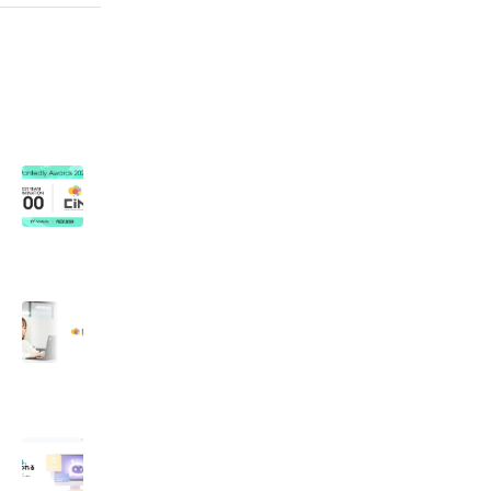
ア
武
｜