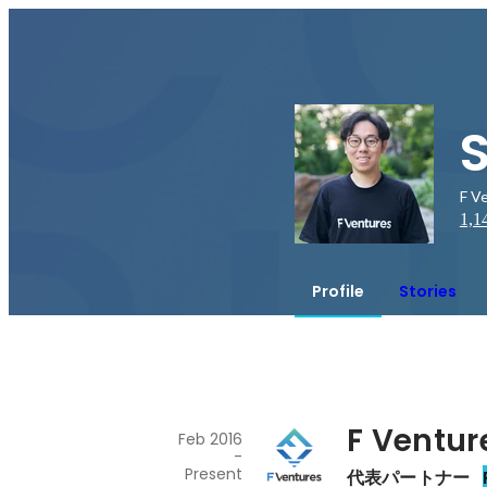
F 
1,1
Profile
Stories
F Ventur
Feb 2016
-
Present
代表パートナー