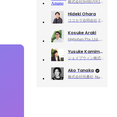
株式会社SHIBUYA109エンタテイメント, ソリューション事業部長兼マーケティング推進部長
Hideki Ohara
ココカラ合同会社, Founder, CEO
Kosuke Araki
Highphen Pte. Ltd., Founder & COO
Yusuke Kamimura
シェイプウィン株式会社, 代表取締役
Ako Tanaka
株式会社扶桑社, Numéro TOKYO編集長