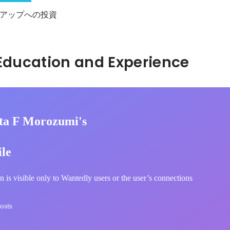
アップへの投資
Hidden: Education and Experience	
ta F Morozumi's
ile
n is visible only to Wantedly users or the user’s connections
osts