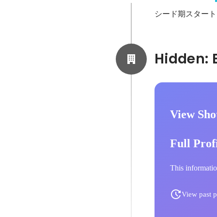
シード期スタート
View Sho
Full Prof
This informatio
View past p