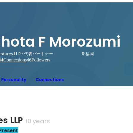
Shota F Morozumi
Ventures LLP / 代表パートナー
福岡
44
Connections
46
Followers
Personality
Connections
es LLP
10 years
Present