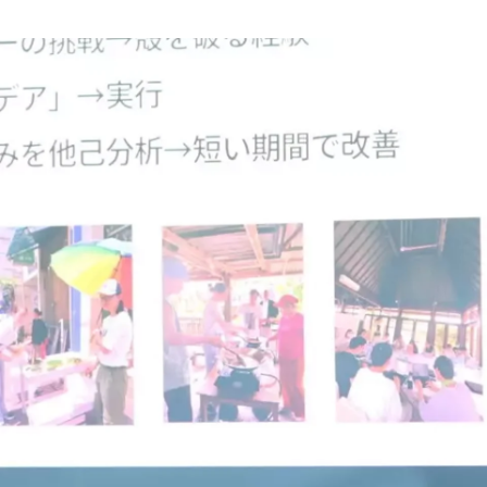
Hinako Inagaki
NPO法人 very50 / Business (Finance, HR etc.)