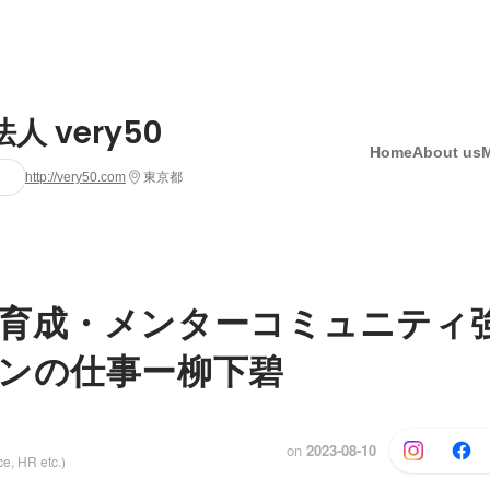
法人 very50
Home
About us
http://very50.com
東京都
育成・メンターコミュニティ
ンの仕事ー柳下碧
on
2023-08-10
e, HR etc.)