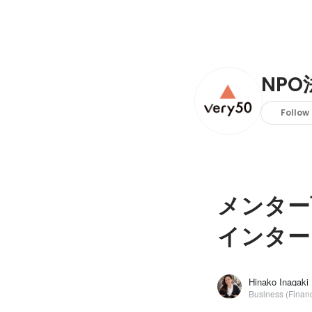
NPO
Follow
メンター
インター
Hinako Inagaki
Business (Financ