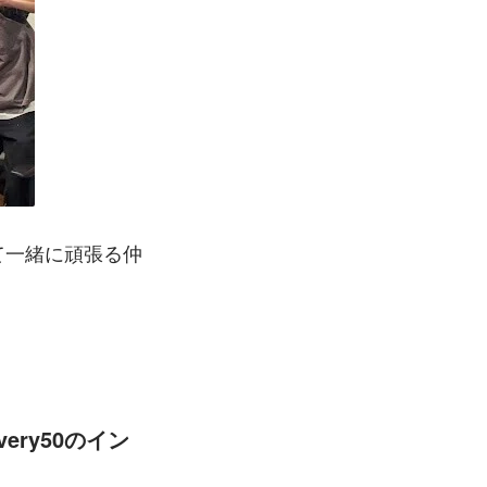
て一緒に頑張る仲
ry50のイン