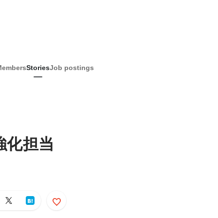
Members
Stories
Job postings
強化担当