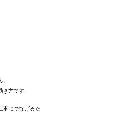
。
。
ん。
働き方です。
仕事につなげるた