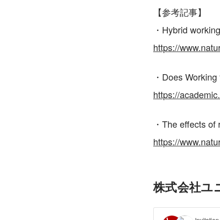
【参考記事】
・Hybrid working
https://www.natu
・Does Working 
https://academic
・The effects of 
https://www.natu
株式会社ユニフ
Invita