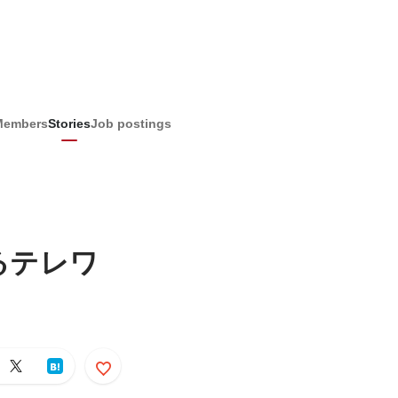
Members
Stories
Job postings
るテレワ