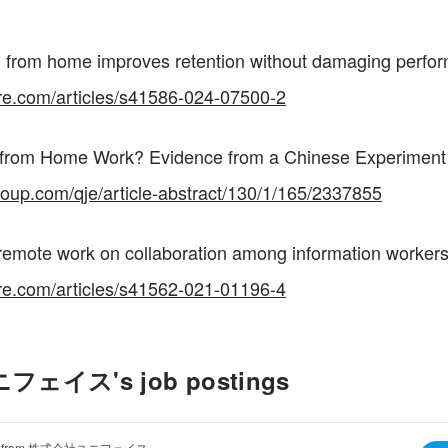
 from home improves retention without damaging perfo
re.com/articles/s41586-024-07500-2
from Home Work? Evidence from a Chinese Experiment
.oup.com/qje/article-abstract/130/1/165/2337855
remote work on collaboration among information worker
re.com/articles/s41562-021-01196-4
ェイス's job postings
tion from 株式会社ユニフェイス