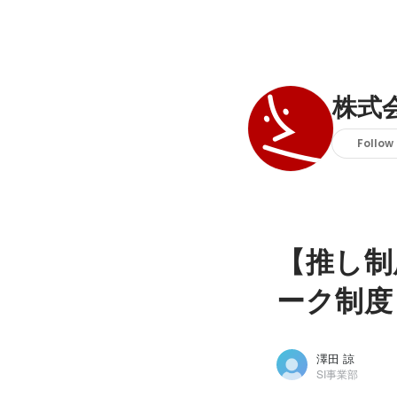
株式
Follow
【推し制
ーク制度
澤田 諒
SI事業部